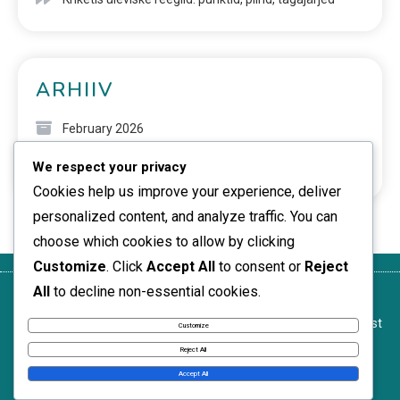
ARHIIV
February 2026
We respect your privacy
January 2026
Cookies help us improve your experience, deliver
personalized content, and analyze traffic. You can
choose which cookies to allow by clicking
Customize
. Click
Accept All
to consent or
Reject
All
to decline non-essential cookies.
Meie
Tingimused
Andmekaitsepoliitika
Küpsised ja
Võta
lugu
ja reeglid
jälgimine
ühendust
Customize
News Express © 2026. All Rights Reserved.
Reject All
Accept All