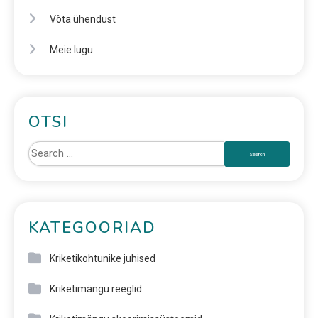
Võta ühendust
Meie lugu
OTSI
KATEGOORIAD
Kriketikohtunike juhised
Kriketimängu reeglid