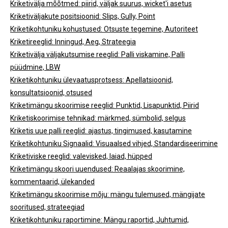
Kriketivälja mõõtmed: piirid, väljak suurus, wicket'i asetus
Kriketiväljakute positsioonid: Slips, Gully, Point
Kriketikohtuniku kohustused: Otsuste tegemine, Autoriteet
Kriketireeglid: Inningud, Aeg, Strateegia
Kriketivälja väljakutsumise reeglid: Palli viskamine, Palli
püüdmine, LBW
Kriketikohtuniku ülevaatusprotsess: Apellatsioonid,
konsultatsioonid, otsused
Kriketimängu skoorimise reeglid: Punktid, Lisapunktid, Piirid
Kriketiskoorimise tehnikad: märkmed, sümbolid, selgus
Kriketis uue palli reeglid: ajastus, tingimused, kasutamine
Kriketikohtuniku Signaalid: Visuaalsed vihjed, Standardiseerimine
Kriketiviske reeglid: valevisked, laiad, hüpped
Kriketimängu skoori uuendused: Reaalajas skoorimine,
kommentaarid, ülekanded
Kriketimängu skoorimise mõju: mängu tulemused, mängijate
sooritused, strateegiad
Kriketikohtuniku raportimine: Mängu raportid, Juhtumid,