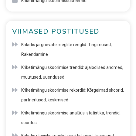
Kriketimängu skoorimissüsteemid
VIIMASED POSTITUSED
Kriketis järgnevate reeglite reeglid: Tingimused,
Rakendamine
Kriketimängu skoorimise trendid: ajaloolised andmed,
muutused, uuendused
Kriketimängu skoorimise rekordid: Kõrgeimad skoorid,
partnerlused, keskmised
Kriketimängu skoorimise analüüs: statistika, trendid,
sooritus
Kriketis üleviske reeglid: punktid, piirid, tagajärjed