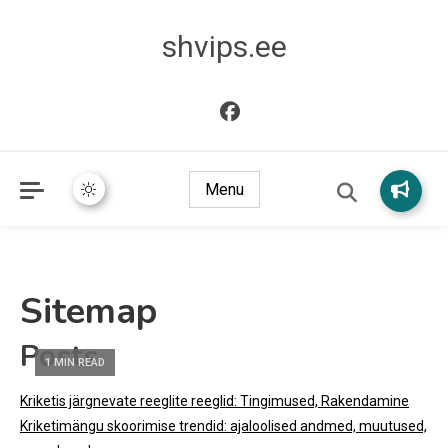
shvips.ee
Menu
Sitemap
Posts
1 MIN READ
Kriketis järgnevate reeglite reeglid: Tingimused, Rakendamine
Kriketimängu skoorimise trendid: ajaloolised andmed, muutused,