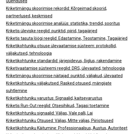
uuendused
Kriketimängu skoorimise rekordid: Kõrgeimad skoorid,
partnerlused, keskmised
Kriketimängu skoorimise analüüs: statistika, trendid, sooritus
Kriketis üleviske reeglid: punktid, piirid, tagajärjed
Kriketis tasuta löögi reeglid: Edastamine, Teostamine, Tagajärjed
Kriketikohtuniku otsuse ülevaatamise süsteem: protokollid,
väljakutsed, tehnoloogia
Kriketikohtunike standardid: järjepidevus, õiglus, rakendamine
Kriketivaatamise süsteemi reeglid: DRS, ülevaated, tehnoloogia
Kriketimängu skoorimise näitajad: punktid, väljakud, ülevaated
Kriketikohtuniku väljakutsed: Rasked otsused, mängijate
suhtlemine
Kriketikohtuniku varustus: Signaalid, kaitsevarustus
Kriketis Run-Out reeglid: Otsesihikud, Tagasi toetamine
Kriketikohtuniku signaalid: Väljas, Vale palli, Lai
Kriketikohtuniku Otsused: Väljas, Mitte väljas, Piiriotsused
Kriketikohtuniku Käitumine: Professionaalsus, Austus, Autoriteet