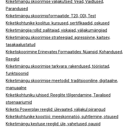
Kriketimängu skoorimise väljakutsed: Vead, Vaidlused,
Parandused
Kriketimängu skoorimisformaatide: T20, ODI, Test
Kriketikohtunike koolitus: kursused, sertifikaadid, oskused
Kriketimängija rollid: pallitajad, viskajad, väljakumängijad
Kriketimängu skoorimise strateegiad: agressiivne, kaitsev,
tasakaalustatud
Kriketiskoorimine Erinevates Formaatides: Nüansid, Kohandused,
Reeglid
Kriketimängu skoorimise tarkvara: rakendused, tööriistad,
funktsioonid
Kriketimängu skoorimise meetodid: traditsiooniline, digitaalne,
manuaalne
Kriketikohtuniku juhised: Reeglite tõlgendamine, Tavalised
stsenaariumid
Kriketis Powerplay reeglid: ülevaated, väljakul piirangud
Kriketikohtunike koostöö: meeskonnatöö, suhtlemine, otsused
Kriketimängu kestuse reeglid: üle, vahetused, pausid