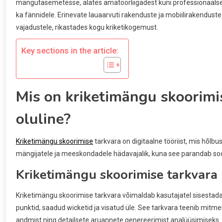
mängutasemetesse, alates amatöörliigadest kuni professionaalsete t
ka fännidele. Erinevate lauaarvuti rakenduste ja mobiilirakendust
vajadustele, rikastades kogu kriketikogemust.
Key sections in the article:
Mis on kriketimängu skoorimis
oluline?
Kriketimängu skoorimise
tarkvara on digitaalne tööriist, mis hõlbu
mängijatele ja meeskondadele hädavajalik, kuna see parandab soorit
Kriketimängu skoorimise tarkvara
Kriketimängu skoorimise tarkvara võimaldab kasutajatel sisestada
punktid, saadud wicketid ja visatud üle. See tarkvara teenib mitm
andmist ning detailsete aruannete genereerimist analüüsimiseks.