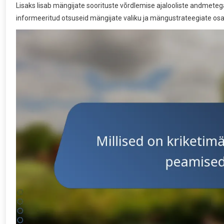
Lisaks lisab mängijate soorituste võrdlemise ajalooliste andmeteg
informeeritud otsuseid mängijate valiku ja mängustrateegiate osa