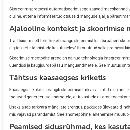
Skoreerimisprotsessi automatiseerimisega saavad meeskonnad v
oluline, et teha informeeritud otsuseid mängude ajal ja pärast m
Ajalooline kontekst ja skoorimise
Traditsiooniliselt tehti kriketimängu skoorimist käsitsi paberil skoo
digitaalsete tööriistade kasutuselevõtt muutnud selle protsessi k
Skoorimise meetodite areng on näinud tehnoloogia integreerimist
uuendusi ja kaugjuurdepääsu mänguandmetele. See muutus on teinu
Tähtsus kaasaegses kriketis
Kaasaegses kriketis mängib skoorimise tarkvara olulist rolli mees
toetuvad genereeritud andmetele, et tuvastada nii oma meeskonna 
Lisaks aitab tarkvara mängijate arengus, pakkudes ülevaateid ind
mis vajavad parandamist. See andmepõhine lähenemine muutub üh
Peamised sidusrühmad, kes kasuta