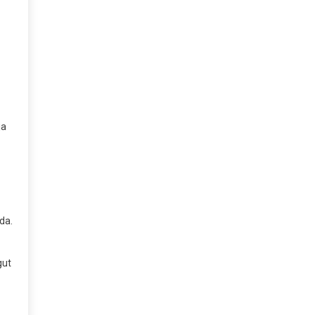
ja
da.
gut