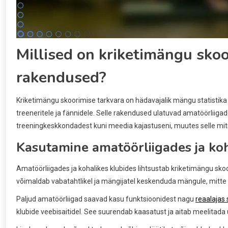
Millised on kriketimängu sko
rakendused?
Kriketimängu skoorimise tarkvara on hädavajalik mängu statistik
treeneritele ja fännidele. Selle rakendused ulatuvad amatöörliigad
treeningkeskkondadest kuni meedia kajastuseni, muutes selle mit
Kasutamine amatöörliigades ja koh
Amatöörliigades ja kohalikes klubides lihtsustab kriketimängu skoo
võimaldab vabatahtlikel ja mängijatel keskenduda mängule, mitte kä
Paljud amatöörliigad saavad kasu funktsioonidest nagu
reaalajas
klubide veebisaitidel. See suurendab kaasatust ja aitab meelitada 