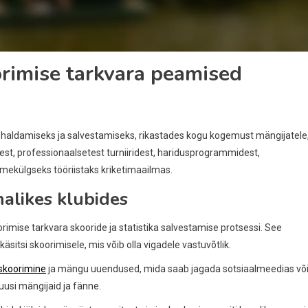
orimise tarkvara peamised
a haldamiseks ja salvestamiseks, rikastades kogu kogemust mängijatele
est, professionaalsetest turniiridest, haridusprogrammidest,
mekülgseks tööriistaks kriketimaailmas.
alikes klubides
rimise tarkvara skooride ja statistika salvestamise protsessi. See
sitsi skoorimisele, mis võib olla vigadele vastuvõtlik.
 skoorimine
ja mängu uuendused, mida saab jagada sotsiaalmeedias võ
uusi mängijaid ja fänne.