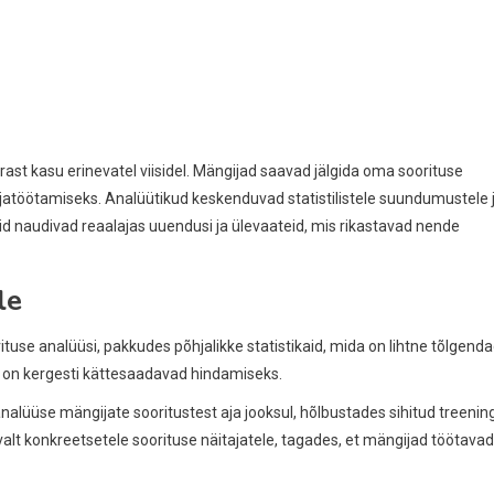
st kasu erinevatel viisidel. Mängijad saavad jälgida oma soorituse
ljatöötamiseks. Analüütikud keskenduvad statistilistele suundumustele 
id naudivad reaalajas uuendusi ja ülevaateid, mis rikastavad nende
le
tuse analüüsi, pakkudes põhjalikke statistikaid, mida on lihtne tõlgenda
us on kergesti kättesaadavad hindamiseks.
üüse mängijate sooritustest aja jooksul, hõlbustades sihitud treenin
lt konkreetsetele soorituse näitajatele, tagades, et mängijad töötavad