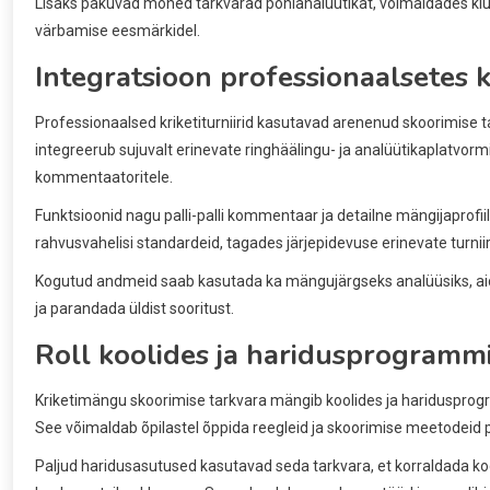
Lisaks pakuvad mõned tarkvarad põhianalüütikat, võimaldades klubide
värbamise eesmärkidel.
Integratsioon professionaalsetes kr
Professionaalsed kriketiturniirid kasutavad arenenud skoorimise 
integreerub sujuvalt erinevate ringhäälingu- ja analüütikaplatvor
kommentaatoritele.
Funktsioonid nagu palli-palli kommentaar ja detailne mängijaprofi
rahvusvahelisi standardeid, tagades järjepidevuse erinevate turniir
Kogutud andmeid saab kasutada ka mängujärgseks analüüsiks, ai
ja parandada üldist sooritust.
Roll koolides ja haridusprogramm
Kriketimängu skoorimise tarkvara mängib koolides ja haridusprogra
See võimaldab õpilastel õppida reegleid ja skoorimise meetodeid
Paljud haridusasutused kasutavad seda tarkvara, et korraldada koo