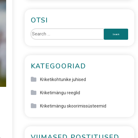
OTSI
KATEGOORIAD
Kriketikohtunike juhised
Kriketimängu reeglid
Kriketimängu skoorimissüsteemid
VIIMASED POSTITUSED