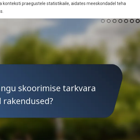
a konteksti praegustele statistikaile, aidates meeskondadel teha
s.