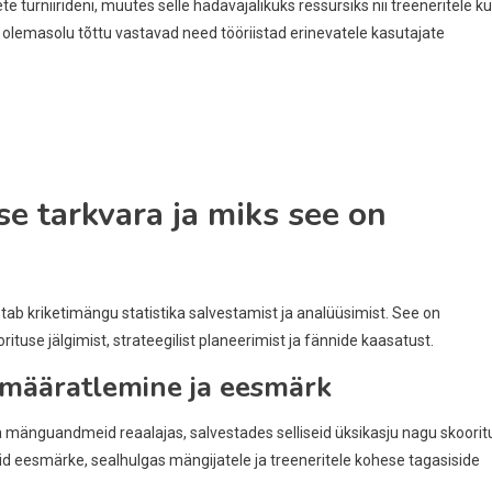
urniirideni, muutes selle hädavajalikuks ressursiks nii treeneritele ku
e olemasolu tõttu vastavad need tööriistad erinevatele kasutajate
e tarkvara ja miks see on
stab kriketimängu statistika salvestamist ja analüüsimist. See on
use jälgimist, strateegilist planeerimist ja fännide kaasatust.
 määratlemine ja eesmärk
 mänguandmeid reaalajas, salvestades selliseid üksikasju nagu skoorit
eid eesmärke, sealhulgas mängijatele ja treeneritele kohese tagasiside