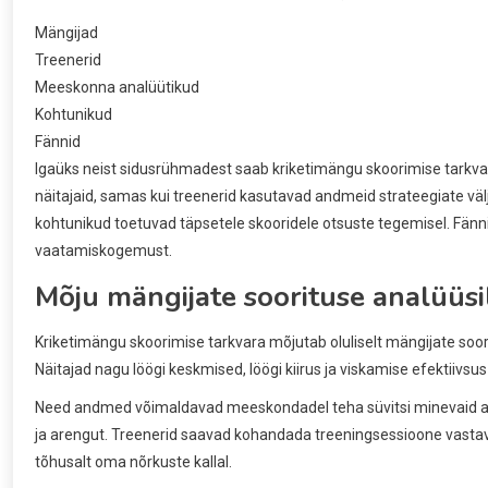
Mängijad
Treenerid
Meeskonna analüütikud
Kohtunikud
Fännid
Igaüks neist sidusrühmadest saab kriketimängu skoorimise tarkvara
näitajaid, samas kui treenerid kasutavad andmeid strateegiate vä
kohtunikud toetuvad täpsetele skooridele otsuste tegemisel. Fänn
vaatamiskogemust.
Mõju mängijate soorituse analüüsi
Kriketimängu skoorimise tarkvara mõjutab oluliselt mängijate soori
Näitajad nagu löögi keskmised, löögi kiirus ja viskamise efektiivs
Need andmed võimaldavad meeskondadel teha süvitsi minevaid anal
ja arengut. Treenerid saavad kohandada treeningsessioone vastava
tõhusalt oma nõrkuste kallal.