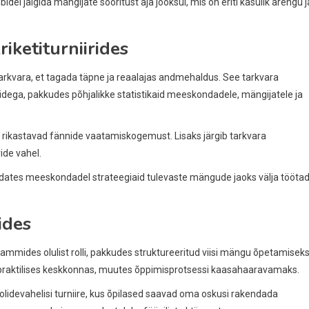
l jälgida mängijate sooritust aja jooksul, mis on eriti kasulik arengu j
iketiturniirides
tarkvara, et tagada täpne ja reaalajas andmehaldus. See tarkvara
midega, pakkudes põhjalikke statistikaid meeskondadele, mängijatele ja
il rikastavad fännide vaatamiskogemust. Lisaks järgib tarkvara
ide vahel.
dates meeskondadel strateegiaid tulevaste mängude jaoks välja tööta
ides
mmides olulist rolli, pakkudes struktureeritud viisi mängu õpetamiseks
 praktilises keskkonnas, muutes õppimisprotsessi kaasahaaravamaks.
lidevahelisi turniire, kus õpilased saavad oma oskusi rakendada