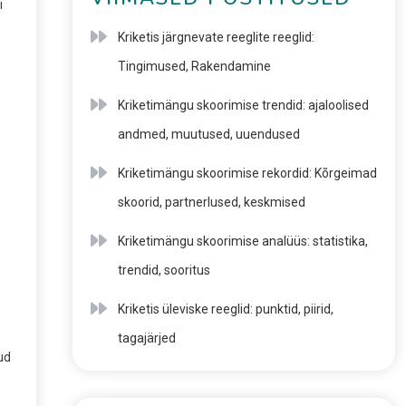
i
Kriketis järgnevate reeglite reeglid:
Tingimused, Rakendamine
Kriketimängu skoorimise trendid: ajaloolised
andmed, muutused, uuendused
Kriketimängu skoorimise rekordid: Kõrgeimad
skoorid, partnerlused, keskmised
Kriketimängu skoorimise analüüs: statistika,
trendid, sooritus
Kriketis üleviske reeglid: punktid, piirid,
tagajärjed
ud