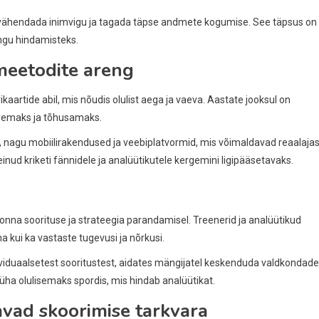
ähendada inimvigu ja tagada täpse andmete kogumise. See täpsus on
ängu hindamisteks.
 meetodite areng
rikaartide abil, mis nõudis olulist aega ja vaeva. Aastate jooksul on
iiremaks ja tõhusamaks.
, nagu mobiilirakendused ja veebiplatvormid, mis võimaldavad reaalaja
d kriketi fännidele ja analüütikutele kergemini ligipääsetavaks.
konna soorituse ja strateegia parandamisel. Treenerid ja analüütikud
kui ka vastaste tugevusi ja nõrkusi.
ividuaalsetest sooritustest, aidates mängijatel keskenduda valdkondade
a olulisemaks spordis, mis hindab analüütikat.
vad skoorimise tarkvara