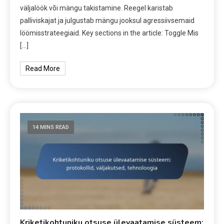
väljalöök või mängu takistamine. Reegel karistab
palliviskajat ja julgustab mängu jooksul agressiivsemaid
löömisstrateegiaid. Key sections in the article: Toggle Mis
[…]
Read More
14 MINS READ
Kriketikohtuniku otsuse ülevaatamise süsteem: