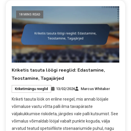
18 MINS READ
Kriketis tasuta löögi reeglid: Edastamine,
Teostamine, Tagajärjed
13/02/2026
Marcus Whitaker
Kriketimängu reeglid
Kriketi tasuta löök on eriline reegel, mis annab lööjale
võimaluse vastu võtta palli ilma tavapäraste
väljakukkumise riskideta, järgides vale palli kutsumist. See
võimalus võimaldab lööjal vabalt punkte koguda, välja
arvatud teatud spetsiifiliste stsenaariumide puhul, nagu