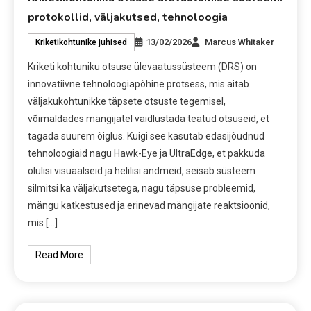
protokollid, väljakutsed, tehnoloogia
13/02/2026
Marcus Whitaker
Kriketikohtunike juhised
Kriketi kohtuniku otsuse ülevaatussüsteem (DRS) on
innovatiivne tehnoloogiapõhine protsess, mis aitab
väljakukohtunikke täpsete otsuste tegemisel,
võimaldades mängijatel vaidlustada teatud otsuseid, et
tagada suurem õiglus. Kuigi see kasutab edasijõudnud
tehnoloogiaid nagu Hawk-Eye ja UltraEdge, et pakkuda
olulisi visuaalseid ja helilisi andmeid, seisab süsteem
silmitsi ka väljakutsetega, nagu täpsuse probleemid,
mängu katkestused ja erinevad mängijate reaktsioonid,
mis […]
Read More