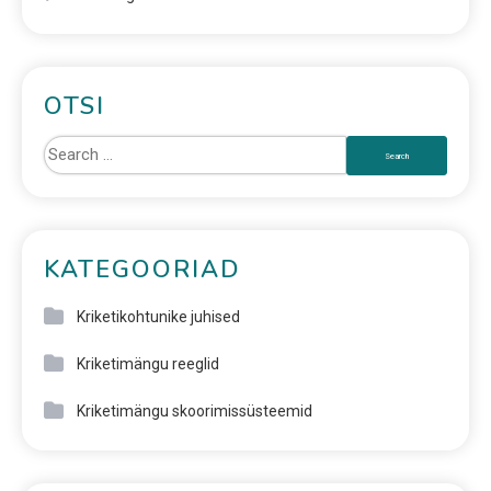
OTSI
KATEGOORIAD
Kriketikohtunike juhised
Kriketimängu reeglid
Kriketimängu skoorimissüsteemid