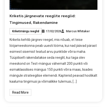
Kriketis järgnevate reeglite reeglid:
Tingimused, Rakendamine
17/02/2026
Marcus Whitaker
Kriketimängu reeglid
Kriketis kehtib järgnev reegel, mis nõuab, et teise
lööjameeskonna peab uuesti lööma, kui nad jäävad pärast
esimest sisemist teatud arvu punktide võrra maha.
Tüüpiliselt rakendatakse seda reeglit, kui taga olev
meeskond on Test-mängus vähemalt 200 punkti või
esmaklassilises mängus 150 punkti võrra maas, lisades
mängule strateegilise elemendi. Kaptenid peavad hoolikalt
kaaluma tingimusi ja võimalikke tulemusi, […]
Read More