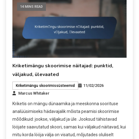
14 MINS READ
Kriketimängu skoorimise näitajad: punktid,
väljakud, ülevaated
11/02/2026
Kriketimängu skoorimissüsteemid
Marcus Whitaker
Kriketis on mängu dünaamika ja meeskonna soorituse
analüüsimiseks hädavajalik mõista peamisi skoorimise
mõõdikuid: jookse, väljakud ja üle. Jooksud tähistavad
lööjate saavutatud skoori, samas kui väljakud näitavad, kui
mitu korda lööja välja on visatud, mõjutades oluliselt