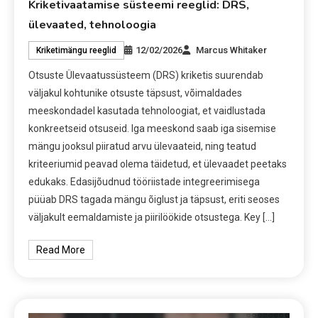
Kriketivaatamise süsteemi reeglid: DRS,
ülevaated, tehnoloogia
12/02/2026
Marcus Whitaker
Kriketimängu reeglid
Otsuste Ülevaatussüsteem (DRS) kriketis suurendab
väljakul kohtunike otsuste täpsust, võimaldades
meeskondadel kasutada tehnoloogiat, et vaidlustada
konkreetseid otsuseid. Iga meeskond saab iga sisemise
mängu jooksul piiratud arvu ülevaateid, ning teatud
kriteeriumid peavad olema täidetud, et ülevaadet peetaks
edukaks. Edasijõudnud tööriistade integreerimisega
püüab DRS tagada mängu õiglust ja täpsust, eriti seoses
väljakult eemaldamiste ja piirilöökide otsustega. Key […]
Read More