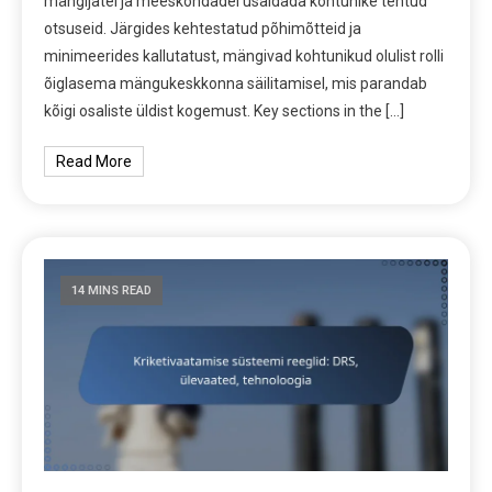
mängijatel ja meeskondadel usaldada kohtunike tehtud
otsuseid. Järgides kehtestatud põhimõtteid ja
minimeerides kallutatust, mängivad kohtunikud olulist rolli
õiglasema mängukeskkonna säilitamisel, mis parandab
kõigi osaliste üldist kogemust. Key sections in the […]
Read More
14 MINS READ