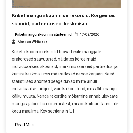
Kriketimängu skoorimise rekordid: Kõrgeimad
skoorid, partnerlused, keskmised
17/02/2026
Kriketimängu skoorimissüsteemid
Marcus Whitaker
Kriketi skoorimisrekordid toovad esile mängijate
erakordsed saavutused, näidates kõrgeimaid
individuaalseid skoorisid, märkimisväärseid partnerlusi ja
kriitilisi keskmisi, mis määratlevad nende karjääri. Need
statistilised andmed peegeldavad mitte ainult
individuaalset hiilgust, vaid ka koostööd, mis võib mängu
käiku muuta. Nende rekordite mõistmine annab ülevaate
mängu ajaloost ja esinemistest, mis on köitnud fänne üle
kogu maailma. Key sections in […]
Read More