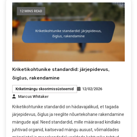
12 MINS READ
Kriketikohtunike standardid: järjepidevus,
õiglus, rakendamine
12/02/2026
Kriketimängu skoorimissüsteemid
Marcus Whitaker
Kriketikohtunike standardid on hädavajalikud, et tagada
järjepidevus, õiglus ja reeglite nõuetekohane rakendamine
mängude ajal. Need standardid, mille määravad kindlaks
juhtivad organid, kaitsevad mängu ausust, võimaldades