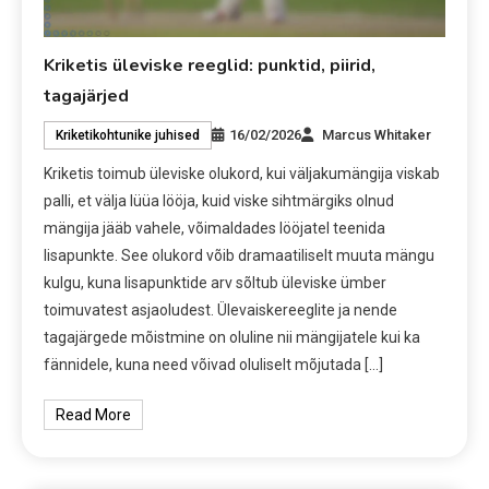
Kriketis üleviske reeglid: punktid, piirid,
tagajärjed
16/02/2026
Marcus Whitaker
Kriketikohtunike juhised
Kriketis toimub üleviske olukord, kui väljakumängija viskab
palli, et välja lüüa lööja, kuid viske sihtmärgiks olnud
mängija jääb vahele, võimaldades lööjatel teenida
lisapunkte. See olukord võib dramaatiliselt muuta mängu
kulgu, kuna lisapunktide arv sõltub üleviske ümber
toimuvatest asjaoludest. Ülevaiskereeglite ja nende
tagajärgede mõistmine on oluline nii mängijatele kui ka
fännidele, kuna need võivad oluliselt mõjutada […]
Read More