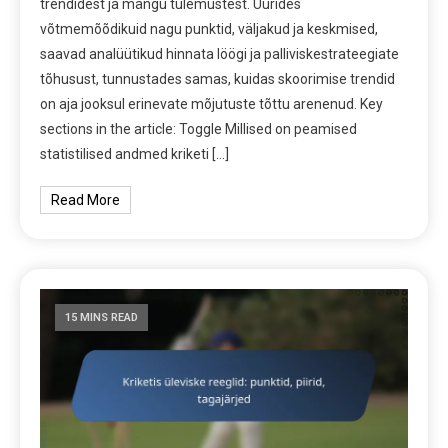
trendidest ja mängu tulemustest. Uurides
võtmemõõdikuid nagu punktid, väljakud ja keskmised,
saavad analüütikud hinnata löögi ja palliviskestrateegiate
tõhusust, tunnustades samas, kuidas skoorimise trendid
on aja jooksul erinevate mõjutuste tõttu arenenud. Key
sections in the article: Toggle Millised on peamised
statistilised andmed kriketi […]
Read More
15 MINS READ