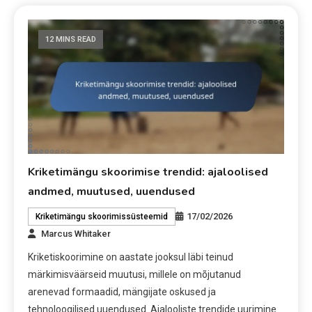
12 MINS READ
Kriketimängu skoorimise trendid: ajaloolised
andmed, muutused, uuendused
17/02/2026
Kriketimängu skoorimissüsteemid
Marcus Whitaker
Kriketiskoorimine on aastate jooksul läbi teinud
märkimisväärseid muutusi, millele on mõjutanud
arenevad formaadid, mängijate oskused ja
tehnoloogilised uuendused. Ajalooliste trendide uurimine