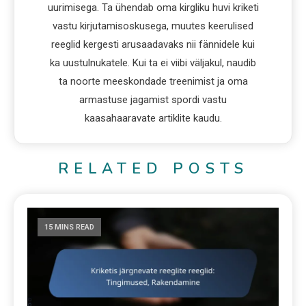
uurimisega. Ta ühendab oma kirgliku huvi kriketi
vastu kirjutamisoskusega, muutes keerulised
reeglid kergesti arusaadavaks nii fännidele kui
ka uustulnukatele. Kui ta ei viibi väljakul, naudib
ta noorte meeskondade treenimist ja oma
armastuse jagamist spordi vastu
kaasahaaravate artiklite kaudu.
RELATED POSTS
15 MINS READ