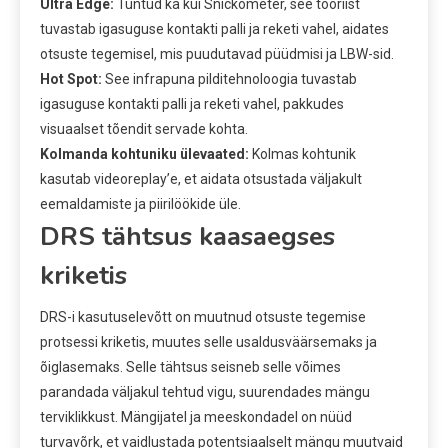
Ultra Edge:
Tuntud ka kui Snickometer, see tööriist
tuvastab igasuguse kontakti palli ja reketi vahel, aidates
otsuste tegemisel, mis puudutavad püüdmisi ja LBW-sid.
Hot Spot:
See infrapuna pilditehnoloogia tuvastab
igasuguse kontakti palli ja reketi vahel, pakkudes
visuaalset tõendit servade kohta.
Kolmanda kohtuniku ülevaated:
Kolmas kohtunik
kasutab videoreplay’e, et aidata otsustada väljakult
eemaldamiste ja piirilöökide üle.
DRS tähtsus kaasaegses
kriketis
DRS-i kasutuselevõtt on muutnud otsuste tegemise
protsessi kriketis, muutes selle usaldusväärsemaks ja
õiglasemaks. Selle tähtsus seisneb selle võimes
parandada väljakul tehtud vigu, suurendades mängu
terviklikkust. Mängijatel ja meeskondadel on nüüd
turvavõrk, et vaidlustada potentsiaalselt mängu muutvaid