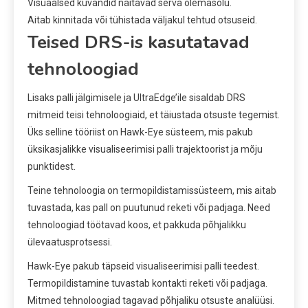
Visuaalsed kuvandid näitavad serva olemasolu.
Aitab kinnitada või tühistada väljakul tehtud otsuseid.
Teised DRS-is kasutatavad
tehnoloogiad
Lisaks palli jälgimisele ja UltraEdge’ile sisaldab DRS
mitmeid teisi tehnoloogiaid, et täiustada otsuste tegemist.
Üks selline tööriist on Hawk-Eye süsteem, mis pakub
üksikasjalikke visualiseerimisi palli trajektoorist ja mõju
punktidest.
Teine tehnoloogia on termopildistamissüsteem, mis aitab
tuvastada, kas pall on puutunud reketi või padjaga. Need
tehnoloogiad töötavad koos, et pakkuda põhjalikku
ülevaatusprotsessi.
Hawk-Eye pakub täpseid visualiseerimisi palli teedest.
Termopildistamine tuvastab kontakti reketi või padjaga.
Mitmed tehnoloogiad tagavad põhjaliku otsuste analüüsi.