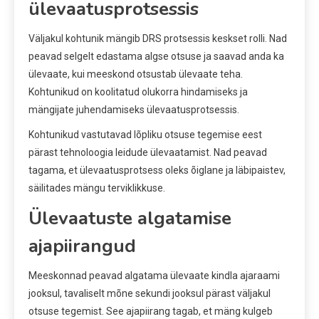
ülevaatusprotsessis
Väljakul kohtunik mängib DRS protsessis keskset rolli. Nad
peavad selgelt edastama algse otsuse ja saavad anda ka
ülevaate, kui meeskond otsustab ülevaate teha.
Kohtunikud on koolitatud olukorra hindamiseks ja
mängijate juhendamiseks ülevaatusprotsessis.
Kohtunikud vastutavad lõpliku otsuse tegemise eest
pärast tehnoloogia leidude ülevaatamist. Nad peavad
tagama, et ülevaatusprotsess oleks õiglane ja läbipaistev,
säilitades mängu terviklikkuse.
Ülevaatuste algatamise
ajapiirangud
Meeskonnad peavad algatama ülevaate kindla ajaraami
jooksul, tavaliselt mõne sekundi jooksul pärast väljakul
otsuse tegemist. See ajapiirang tagab, et mäng kulgeb