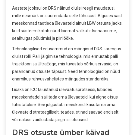
Aastate jooksul on DRS näinud olulisi reegli muudatusi,
mille eesmärk on suurendada selle tõhusust. Alguses said
meeskonnad taotleda ülevaateid ainult LBW otsuste jaoks,
kuid süsteem katab nüüd laiemat valikut stsenaariume,
sealhulgas püüdmisi ja piirilööke.
Tehnoloogilised edusammud on mänginud DRS-i arengus
olulist rolli. Palli jälgimise tehnoloogia, mis ennustab palli
trajektoori, ja UltraEdge, mis tuvastab nõrku servasid, on
parandanud otsuste täpsust. Need tehnoloogiad on nüüd
enamikus rahvusvahelistes mängudes standardiks.
Lisaks on ICC täiustanud ülevaatusprotsessi, lubades
meeskondadel säilitada oma ülevaateid, kui algne otsus
tühistatakse. See julgustab meeskondi kasutama oma
ülevaateid strateegiliselt, teades, et nad saavad endiselt
võimaluse vaidlustada järgmisi otsuseid.
DRS otsuste ümber käivad