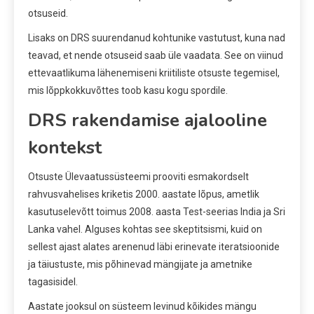
otsuseid.
Lisaks on DRS suurendanud kohtunike vastutust, kuna nad
teavad, et nende otsuseid saab üle vaadata. See on viinud
ettevaatlikuma lähenemiseni kriitiliste otsuste tegemisel,
mis lõppkokkuvõttes toob kasu kogu spordile.
DRS rakendamise ajalooline
kontekst
Otsuste Ülevaatussüsteemi prooviti esmakordselt
rahvusvahelises kriketis 2000. aastate lõpus, ametlik
kasutuselevõtt toimus 2008. aasta Test-seerias India ja Sri
Lanka vahel. Alguses kohtas see skeptitsismi, kuid on
sellest ajast alates arenenud läbi erinevate iteratsioonide
ja täiustuste, mis põhinevad mängijate ja ametnike
tagasisidel.
Aastate jooksul on süsteem levinud kõikides mängu