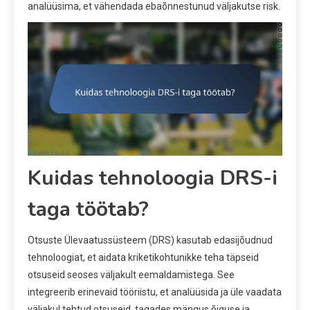
analüüsima, et vähendada ebaõnnestunud väljakutse risk.
Kuidas tehnoloogia DRS-i
taga töötab?
Otsuste Ülevaatussüsteem (DRS) kasutab edasijõudnud
tehnoloogiat, et aidata kriketikohtunikke teha täpseid
otsuseid seoses väljakult eemaldamistega. See
integreerib erinevaid tööriistu, et analüüsida ja üle vaadata
väljakul tehtud otsuseid, tagades mängus õiguse ja