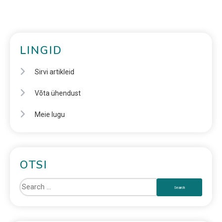
LINGID
Sirvi artikleid
Võta ühendust
Meie lugu
OTSI