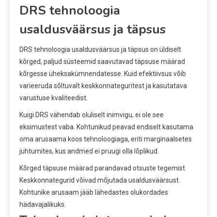
DRS tehnoloogia
usaldusväärsus ja täpsus
DRS tehnoloogia usaldusväärsus ja täpsus on üldiselt
kõrged, paljud süsteemid saavutavad täpsuse määrad
kõrgesse üheksakümnendatesse. Kuid efektiivsus võib
varieeruda sõltuvalt keskkonnateguritest ja kasutatava
varustuse kvaliteedist.
Kuigi DRS vähendab oluliselt inimvigu, ei ole see
eksimustest vaba. Kohtunikud peavad endiselt kasutama
oma arusaama koos tehnoloogiaga, eriti marginaalsetes
juhtumites, kus andmed ei pruugi olla lõplikud.
Kõrged täpsuse määrad parandavad otsuste tegemist.
Keskkonnategurid võivad mõjutada usaldusväärsust.
Kohtunike arusaam jääb lähedastes olukordades
hädavajalikuks.