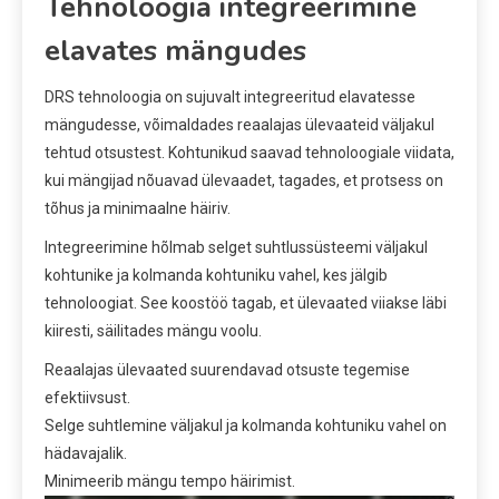
Tehnoloogia integreerimine
elavates mängudes
DRS tehnoloogia on sujuvalt integreeritud elavatesse
mängudesse, võimaldades reaalajas ülevaateid väljakul
tehtud otsustest. Kohtunikud saavad tehnoloogiale viidata,
kui mängijad nõuavad ülevaadet, tagades, et protsess on
tõhus ja minimaalne häiriv.
Integreerimine hõlmab selget suhtlussüsteemi väljakul
kohtunike ja kolmanda kohtuniku vahel, kes jälgib
tehnoloogiat. See koostöö tagab, et ülevaated viiakse läbi
kiiresti, säilitades mängu voolu.
Reaalajas ülevaated suurendavad otsuste tegemise
efektiivsust.
Selge suhtlemine väljakul ja kolmanda kohtuniku vahel on
hädavajalik.
Minimeerib mängu tempo häirimist.