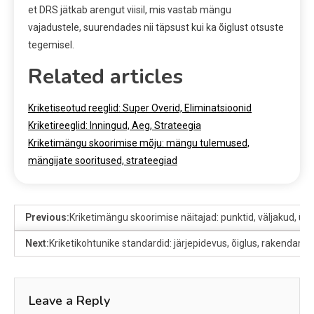
et DRS jätkab arengut viisil, mis vastab mängu
vajadustele, suurendades nii täpsust kui ka õiglust otsuste
tegemisel.
Related articles
Kriketiseotud reeglid: Super Overid, Eliminatsioonid
Kriketireeglid: Inningud, Aeg, Strateegia
Kriketimängu skoorimise mõju: mängu tulemused,
mängijate sooritused, strateegiad
Previous:
Kriketimängu skoorimise näitajad: punktid, väljakud, ül
Next:
Kriketikohtunike standardid: järjepidevus, õiglus, rakendami
Leave a Reply