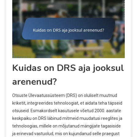
Kuidas on DRS aja jooksul
arenenud?
Otsuste Ülevaatussüsteem (DRS) on oluliselt muutnud
kriketit, integreerides tehnoloogiat, et aidata teha täpseid
otsuseid. Esmakordselt kasutusele võetud 2000. aastate
keskpaiku on DRS läbinud mitmeid muudatusi reeglites ja
tehnoloogias, millele on mõjutanud mängijate tagasiside
ja erinevad vastuolud, mis on kujundanud selle praegust