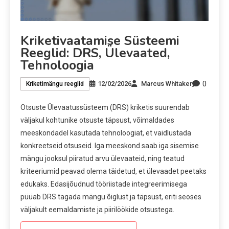
Kriketivaatamise Süsteemi
Reeglid: DRS, Ülevaated,
Tehnoloogia
0
12/02/2026
Marcus Whitaker
Kriketimängu reeglid
Otsuste Ülevaatussüsteem (DRS) kriketis suurendab
väljakul kohtunike otsuste täpsust, võimaldades
meeskondadel kasutada tehnoloogiat, et vaidlustada
konkreetseid otsuseid. Iga meeskond saab iga sisemise
mängu jooksul piiratud arvu ülevaateid, ning teatud
kriteeriumid peavad olema täidetud, et ülevaadet peetaks
edukaks. Edasijõudnud tööriistade integreerimisega
püüab DRS tagada mängu õiglust ja täpsust, eriti seoses
väljakult eemaldamiste ja piirilöökide otsustega.