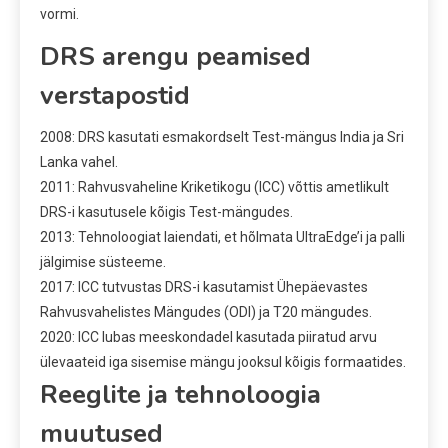
vormi.
DRS arengu peamised
verstapostid
2008: DRS kasutati esmakordselt Test-mängus India ja Sri
Lanka vahel.
2011: Rahvusvaheline Kriketikogu (ICC) võttis ametlikult
DRS-i kasutusele kõigis Test-mängudes.
2013: Tehnoloogiat laiendati, et hõlmata UltraEdge’i ja palli
jälgimise süsteeme.
2017: ICC tutvustas DRS-i kasutamist Ühepäevastes
Rahvusvahelistes Mängudes (ODI) ja T20 mängudes.
2020: ICC lubas meeskondadel kasutada piiratud arvu
ülevaateid iga sisemise mängu jooksul kõigis formaatides.
Reeglite ja tehnoloogia
muutused