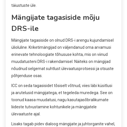
täiustuste üle.
Mängijate tagasiside mõju
DRS-ile
Mängijate tagasiside on olnud DRS-i arengu kujundamisel
ülioluline. Kriketimängijad on väljendanud oma arvamusi
erinevate tehnoloogiate tõhususe kohta, mis on viinud
muudatusteni DRS-i rakendamisel. Näiteks on mängijad
nõudnud selgemat suhtlust ülevaatusprotsessi ja otsuste
põhjenduse osas.
ICC on seda tagasisidet tõsiselt võtnud, viies läbi küsitlusi
ja arutelusid mängijatega, et tegeleda muredega. See on
toonud kaasa muudatusi, nagu kasutajasõbralikumate
liideste tutvustamine kohtunikele ja mängijatele
ülevaatuste ajal.
Lisaks tagab pidev dialoog mängijate ja juhtorganite vahel,