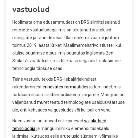
vastuolud
Hoolimata oma edusammudest on DRS silmitsi seisnud
mitmete vastuoludega, mis on tekitanud arutelusid
mängijate ja fännide seas. Üks märkimisväärne juhtum
toimus 2019. aasta Kriketi Maailmameistrivõistlustel, kui
olulise püüdmise otsus, mis puudutas Inglismaa Ben
Stokes’i, vaadati üle, mis tõi kaasa segaseid reaktsioone
tehnoloogia täpsuse osas.
Teine vastuolu tekkis DRS-i ebajärjekindlast
rakendamisest
erinevates formaatides
ja turniiridel, mis
tõi kaasa nõudmisi standardiseerimise järele. Mängijad on
väljendanud muret teatud tehnoloogiate usaldusväärsuse
üle, eriti kehvades valgusoludes või kui pall on vana.
Need vastuolud toovad esile pidevad
väljakutsed
tehnoloogia
ja mängu inimliku elemendi tasakaalu
leidmisel, kutsudes esile arutelusid süsteemi võimalike