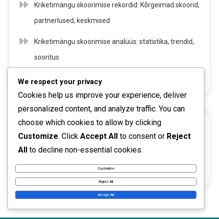
Kriketimängu skoorimise rekordid: Kõrgeimad skoorid,
partnerlused, keskmised
Kriketimängu skoorimise analüüs: statistika, trendid,
sooritus
Kriketis üleviske reeglid: punktid, piirid, tagajärjed
We respect your privacy
Cookies help us improve your experience, deliver
personalized content, and analyze traffic. You can
choose which cookies to allow by clicking
ARHIIV
Customize
. Click
Accept All
to consent or
Reject
All
to decline non-essential cookies.
February 2026
Customize
January 2026
Reject All
Accept All