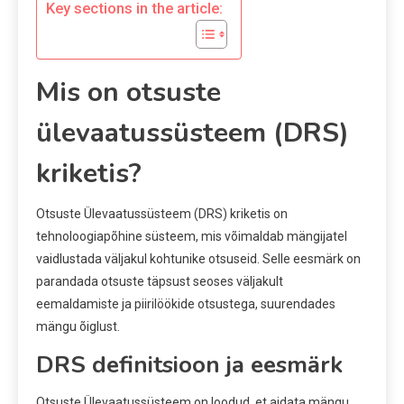
Key sections in the article:
Mis on otsuste
ülevaatussüsteem (DRS)
kriketis?
Otsuste Ülevaatussüsteem (DRS) kriketis on
tehnoloogiapõhine süsteem, mis võimaldab mängijatel
vaidlustada väljakul kohtunike otsuseid. Selle eesmärk on
parandada otsuste täpsust seoses väljakult
eemaldamiste ja piirilöökide otsustega, suurendades
mängu õiglust.
DRS definitsioon ja eesmärk
Otsuste Ülevaatussüsteem on loodud, et aidata mängu