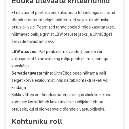
Eduka ülevaate kriteeriumid
Et ülevaadet peetaks edukaks, peab tehnoloogia esitatud
tõendusmaterjal selgelt näitama, et väljakul kohtuniku
otsus oli vale. Peamised tehnoloogiad, mida kasutatakse,
hõlmavad palli jälgimist LBW otsuste jaoks ja UltraEdge’i
servade tuvastamiseks.
LBW otsused:
Pall peab olema visatud joonele või
väljaspool off-väravat ning mõju peab olema joonega
kooskõlas.
Servade tuvastamine:
UltraEdge peab näitama palli
selget kõrvalekaldumist, mis näitab kontakti reketi või
kindaga.
Kokkuvõttes on tõendusmaterjali selgus ülioluline, kuna
kahtluse korral läheb kasu tavaliselt väljakul tehtud
otsusele, kui ei ole veenvaid tõendeid vastupidiseks.
Kohtuniku roll