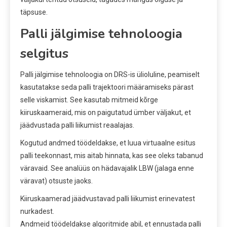
täpsuse.
Palli jälgimise tehnoloogia
selgitus
Palli jälgimise tehnoloogia on DRS-is ülioluline, peamiselt
kasutatakse seda palli trajektoori määramiseks pärast
selle viskamist. See kasutab mitmeid kõrge
kiiruskaameraid, mis on paigutatud ümber väljakut, et
jäädvustada palli liikumist reaalajas.
Kogutud andmed töödeldakse, et luua virtuaalne esitus
palli teekonnast, mis aitab hinnata, kas see oleks tabanud
väravaid. See analüüs on hädavajalik LBW (jalaga enne
väravat) otsuste jaoks.
Kiiruskaamerad jäädvustavad palli liikumist erinevatest
nurkadest.
Andmeid töödeldakse algoritmide abil, et ennustada palli