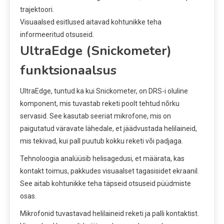
trajektoori.
Visuaalsed esitlused aitavad kohtunikke teha
informeeritud otsuseid.
UltraEdge (Snickometer)
funktsionaalsus
UltraEdge, tuntud ka kui Snickometer, on DRS-i oluline
komponent, mis tuvastab reketi poolt tehtud nõrku
servasid. See kasutab seeriat mikrofone, mis on
paigutatud väravate lähedale, et jäädvustada helilaineid,
mis tekivad, kui pall puutub kokku reketi või padjaga.
Tehnoloogia analüüsib helisagedusi, et määrata, kas
kontakt toimus, pakkudes visuaalset tagasisidet ekraanil.
See aitab kohtunikke teha täpseid otsuseid püüdmiste
osas.
Mikrofonid tuvastavad helilaineid reketi ja palli kontaktist.