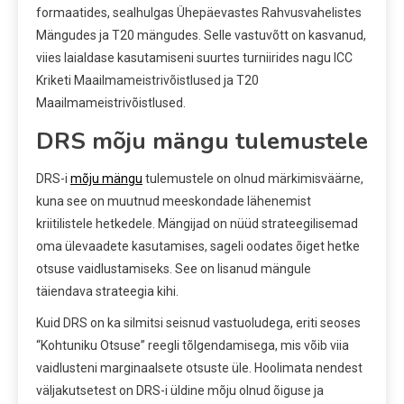
formaatides, sealhulgas Ühepäevastes Rahvusvahelistes
Mängudes ja T20 mängudes. Selle vastuvõtt on kasvanud,
viies laialdase kasutamiseni suurtes turniirides nagu ICC
Kriketi Maailmameistrivõistlused ja T20
Maailmameistrivõistlused.
DRS mõju mängu tulemustele
DRS-i
mõju mängu
tulemustele on olnud märkimisväärne,
kuna see on muutnud meeskondade lähenemist
kriitilistele hetkedele. Mängijad on nüüd strateegilisemad
oma ülevaadete kasutamises, sageli oodates õiget hetke
otsuse vaidlustamiseks. See on lisanud mängule
täiendava strateegia kihi.
Kuid DRS on ka silmitsi seisnud vastuoludega, eriti seoses
“Kohtuniku Otsuse” reegli tõlgendamisega, mis võib viia
vaidlusteni marginaalsete otsuste üle. Hoolimata nendest
väljakutsetest on DRS-i üldine mõju olnud õiguse ja