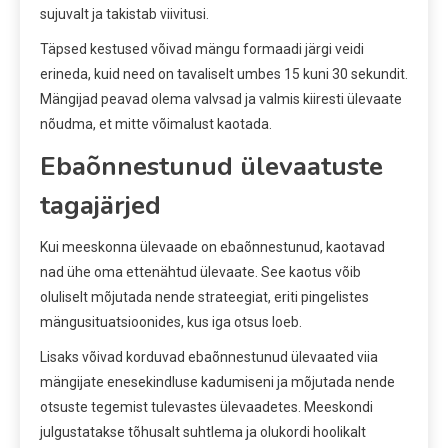
sujuvalt ja takistab viivitusi.
Täpsed kestused võivad mängu formaadi järgi veidi
erineda, kuid need on tavaliselt umbes 15 kuni 30 sekundit.
Mängijad peavad olema valvsad ja valmis kiiresti ülevaate
nõudma, et mitte võimalust kaotada.
Ebaõnnestunud ülevaatuste
tagajärjed
Kui meeskonna ülevaade on ebaõnnestunud, kaotavad
nad ühe oma ettenähtud ülevaate. See kaotus võib
oluliselt mõjutada nende strateegiat, eriti pingelistes
mängusituatsioonides, kus iga otsus loeb.
Lisaks võivad korduvad ebaõnnestunud ülevaated viia
mängijate enesekindluse kadumiseni ja mõjutada nende
otsuste tegemist tulevastes ülevaadetes. Meeskondi
julgustatakse tõhusalt suhtlema ja olukordi hoolikalt