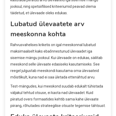
kasutada piiratud arvu ülevaateid iga sisemise mängu
jooksul, ning spetsiifilised kriteeriumid peavad olema
täidetud, et ülevaade oleks edukas.
Lubatud ülevaatete arv
meeskonna kohta
Rahvusvahelises kriketis on igal meeskonnal lubatud
maksimaalselt kaks ebaõnnestunud ülevaadet iga
sisemise mängu jooksul. Kui ülevaade on edukas, säilitab
meeskond selle ülevaate edasiseks kasutamiseks. See
reegel julgustab meeskondi kasutama oma ülevaateid
mõistlikult, kuna nad ei saa ületada ettenähtud arvu.
Test-mängudes, kui meeskond suudab edukalt tühistada
väljakul tehtud otsuse, ei kaota nad ülevaadet. Kuid
piiratud overs formaatides kehtib sama kahe ülevaate
piirang, rõhutades strateegilise otsuste tegemise tähtsust.