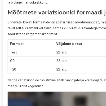
ja õiglane mängukeskkond.
Mõõtmete variatsioonid formaadi j
Erinevatel kriketi formaatidel on spetsiifilised mõõtmenõuded, m
tavaliselt suuremaid väljakuid, samas kui piiratud ülevaatega for
soodustada kõrgemat skoorimist.
Formaat
Väljakute pikkus
Test
22 jardi
ODI
22 jardi
T20
22 jardi
Nende variatsioonide mõistmine aitab mängijatel ja korraldajatel v
mängu üldist kogemust.