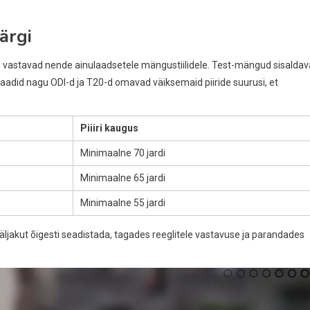
ärgi
is vastavad nende ainulaadsetele mängustiilidele. Test-mängud sisalda
maadid nagu ODI-d ja T20-d omavad väiksemaid piiride suurusi, et
Piiiri kaugus
Minimaalne 70 jardi
Minimaalne 65 jardi
Minimaalne 55 jardi
äljakut õigesti seadistada, tagades reeglitele vastavuse ja parandades