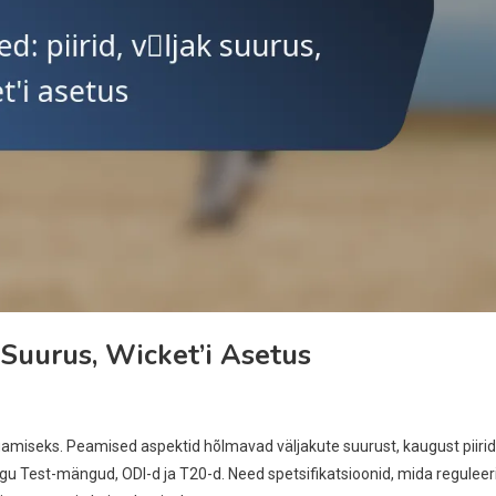
k Suurus, Wicket’i Asetus
amiseks. Peamised aspektid hõlmavad väljakute suurust, kaugust piiri
agu Test-mängud, ODI-d ja T20-d. Need spetsifikatsioonid, mida reguleer