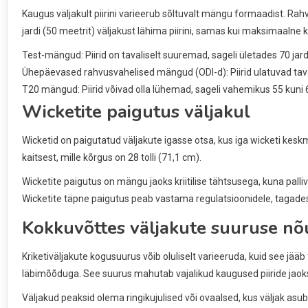
Kaugus väljakult piirini varieerub sõltuvalt mängu formaadist. R
jardi (50 meetrit) väljakust lähima piirini, samas kui maksimaalne 
Test-mängud: Piirid on tavaliselt suuremad, sageli ületades 70 jard
Ühepäevased rahvusvahelised mängud (ODI-d): Piirid ulatuvad tavali
T20 mängud: Piirid võivad olla lühemad, sageli vahemikus 55 kuni 65
Wicketite paigutus väljakul
Wicketid on paigutatud väljakute igasse otsa, kus iga wicketi kesk
kaitsest, mille kõrgus on 28 tolli (71,1 cm).
Wicketite paigutus on mängu jaoks kriitilise tähtsusega, kuna palli
Wicketite täpne paigutus peab vastama regulatsioonidele, tagades,
Kokkuvõttes väljakute suuruse n
Kriketiväljakute kogusuurus võib oluliselt varieeruda, kuid see jää
läbimõõduga. See suurus mahutab vajalikud kaugused piiride jaoks 
Väljakud peaksid olema ringikujulised või ovaalsed, kus väljak as