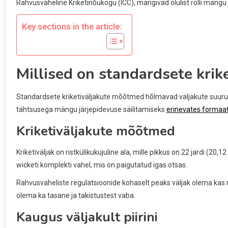
Rahvusvaheline Kriketinõukogu (ICC), mängivad olulist rolli mängu 
Key sections in the article:
Millised on standardsete kri
Standardsete kriketiväljakute mõõtmed hõlmavad väljakute suurust, 
tähtsusega mängu järjepidevuse säilitamiseks
erinevates formaa
Kriketiväljakute mõõtmed
Kriketiväljak on ristkülikukujuline ala, mille pikkus on 22 jardi (20,1
wicketi komplekti vahel, mis on paigutatud igas otsas.
Rahvusvaheliste regulatsioonide kohaselt peaks väljak olema kas
olema ka tasane ja takistustest vaba.
Kaugus väljakult piirini