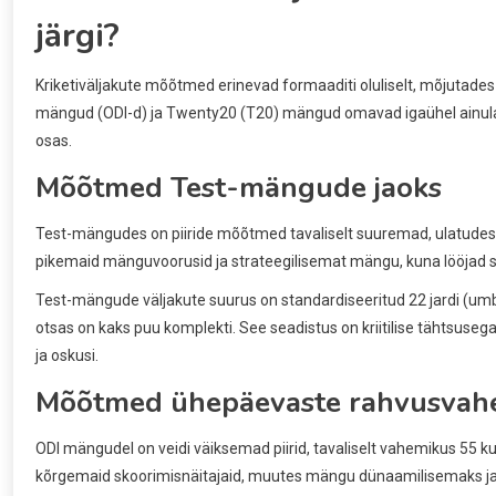
järgi?
Kriketiväljakute mõõtmed erinevad formaaditi oluliselt, mõjutad
mängud (ODI-d) ja Twenty20 (T20) mängud omavad igaühel ainulaads
osas.
Mõõtmed Test-mängude jaoks
Test-mängudes on piiride mõõtmed tavaliselt suuremad, ulatudes 64
pikemaid mänguvoorusid ja strateegilisemat mängu, kuna lööjad sa
Test-mängude väljakute suurus on standardiseeritud 22 jardi (umbe
otsas on kaks puu komplekti. See seadistus on kriitilise tähtsuseg
ja oskusi.
Mõõtmed ühepäevaste rahvusvahel
ODI mängudel on veidi väiksemad piirid, tavaliselt vahemikus 55 k
kõrgemaid skoorimisnäitajaid, muutes mängu dünaamilisemaks ja