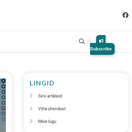
Subscribe
LINGID
Sirvi artikleid
Võta ühendust
Meie lugu