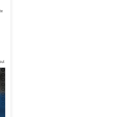
te
sul.