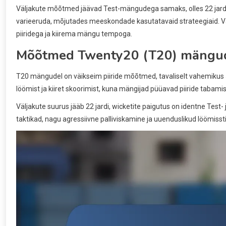
Väljakute mõõtmed jäävad Test-mängudega samaks, olles 22 jardi pi
varieeruda, mõjutades meeskondade kasutatavaid strateegiaid. V
piiridega ja kiirema mängu tempoga.
Mõõtmed Twenty20 (T20) mängud
T20 mängudel on väikseim piiride mõõtmed, tavaliselt vahemikus 
löömist ja kiiret skoorimist, kuna mängijad püüavad piiride tabami
Väljakute suurus jääb 22 jardi, wicketite paigutus on identne Tes
taktikad, nagu agressiivne palliviskamine ja uuenduslikud löömiss