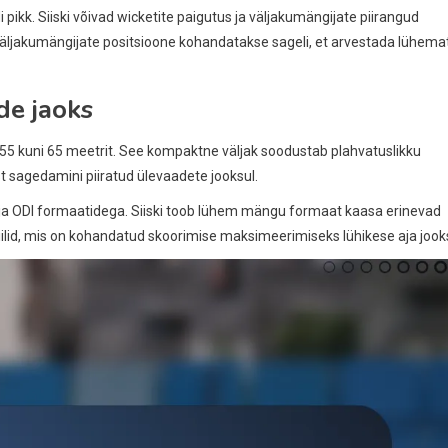
kk. Siiski võivad wicketite paigutus ja väljakumängijate piirangud
äljakumängijate positsioone kohandatakse sageli, et arvestada lühema
e jaoks
55 kuni 65 meetrit. See kompaktne väljak soodustab plahvatuslikku
st sagedamini piiratud ülevaadete jooksul.
t- ja ODI formaatidega. Siiski toob lühem mängu formaat kaasa erinevad
tiilid, mis on kohandatud skoorimise maksimeerimiseks lühikese aja jook