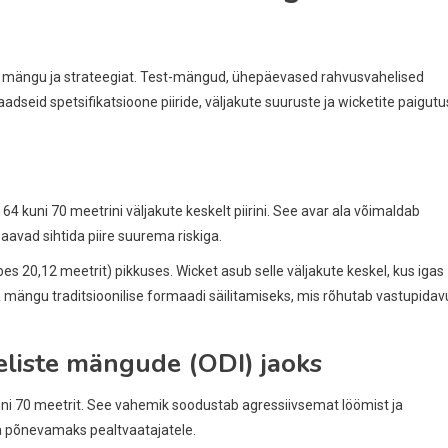
es mängu ja strateegiat. Test-mängud, ühepäevased rahvusvahelised
eid spetsifikatsioone piiride, väljakute suuruste ja wicketite paigut
 kuni 70 meetrini väljakute keskelt piirini. See avar ala võimaldab
avad sihtida piire suurema riskiga.
s 20,12 meetrit) pikkuses. Wicket asub selle väljakute keskel, kus igas
a mängu traditsioonilise formaadi säilitamiseks, mis rõhutab vastupidav
iste mängude (ODI) jaoks
uni 70 meetrit. See vahemik soodustab agressiivsemat löömist ja
 põnevamaks pealtvaatajatele.