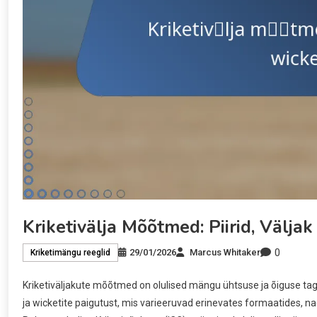
Kriketivälja Mõõtmed: Piirid, Välja
0
29/01/2026
Marcus Whitaker
Kriketimängu reeglid
Kriketiväljakute mõõtmed on olulised mängu ühtsuse ja õiguse tag
ja wicketite paigutust, mis varieeruvad erinevates formaatides, n