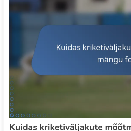
Kuidas kriketiväljakute mõõ