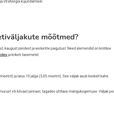
ja strateegia kujundamisel.
ketiväljakute mõõtmed?
kaugust piiridest ja wicketite paigutust. Need elemendid on kriitilise
tides
ja kriketi tasemetel.
2 meetrit) ja laius 10 jalga (3,05 meetrit). See väljak asub keskelt kahe
 murust või kõvast pinnast, tagades ühtlase mängukogemuse. Väljak pe