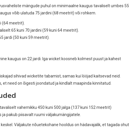
ahvusvaheliste mängude puhul on minimaalne kaugus tavaliselt umbes 55
kaugus võib ulatuda 75 jardini (68 meetrit) või rohkem.
i (64 meetrit).
selt 65 kuni 70 jardini (59 kuni 64 meetrit).
 jardi (50 kuni 59 meetrit).
mine kaugus on 22 jardi. Iga wicket koosneb kolmest puust ja kahest
viskajad sihivad wicketite tabamist, samas kui lööjad kaitsevad neid.
 et need on õigesti joondatud ja kindlalt maapinda kinnitatud.
õuded
b tavaliselt vahemikku 450 kuni 500 jalga (137 kuni 152 meetrit)
ja pakub piisavalt ruumi väljakumängijatele.
ub keskel. Väljakute nõuetekohane hooldus on hädavajalik, et tagada ohu