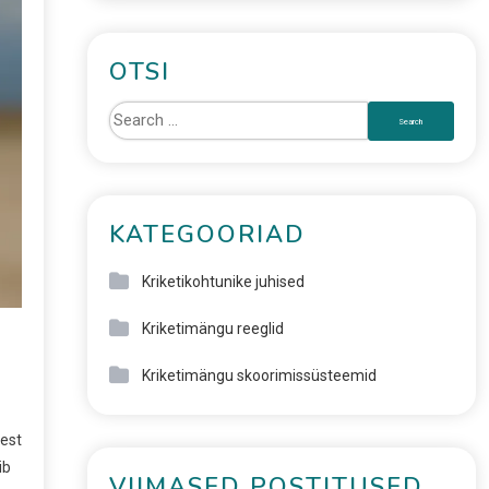
OTSI
KATEGOORIAD
Kriketikohtunike juhised
Kriketimängu reeglid
Kriketimängu skoorimissüsteemid
dest
ib
VIIMASED POSTITUSED