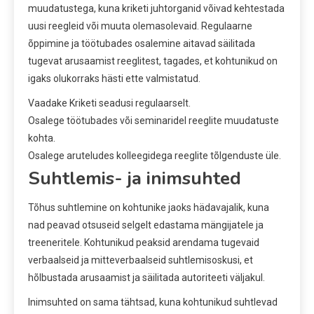
muudatustega, kuna kriketi juhtorganid võivad kehtestada
uusi reegleid või muuta olemasolevaid. Regulaarne
õppimine ja töötubades osalemine aitavad säilitada
tugevat arusaamist reeglitest, tagades, et kohtunikud on
igaks olukorraks hästi ette valmistatud.
Vaadake Kriketi seadusi regulaarselt.
Osalege töötubades või seminaridel reeglite muudatuste
kohta.
Osalege aruteludes kolleegidega reeglite tõlgenduste üle.
Suhtlemis- ja inimsuhted
Tõhus suhtlemine on kohtunike jaoks hädavajalik, kuna
nad peavad otsuseid selgelt edastama mängijatele ja
treeneritele. Kohtunikud peaksid arendama tugevaid
verbaalseid ja mitteverbaalseid suhtlemisoskusi, et
hõlbustada arusaamist ja säilitada autoriteeti väljakul.
Inimsuhted on sama tähtsad, kuna kohtunikud suhtlevad