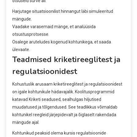
otsuseid surve all.
Harjutage situatsioonilist hinnangut läbi simuleeritud
mängude.
Vaadake varasemaid mänge, et analüüsida
otsustusprotsesse.
Osalege aruteludes kogenud kohtunikega, et saada
ülevaate.
Teadmised kriketireeglitest ja
regulatsioonidest
Kohustuslik arusaam kriketireeglitest ja regulatsioonidest
on igale kohtunikule hädavajalik. Koolitusprogrammid
katavad Kriketi seadused, sealhulgas hiljutised
muudatused ja tõlgendused. See teadlikkus võimaldab
kohtunikel reegleid järjepidevalt ja õiglaselt rakendada
mängude ajal.
Kohtunikud peaksid olema kursis regulatsioonide