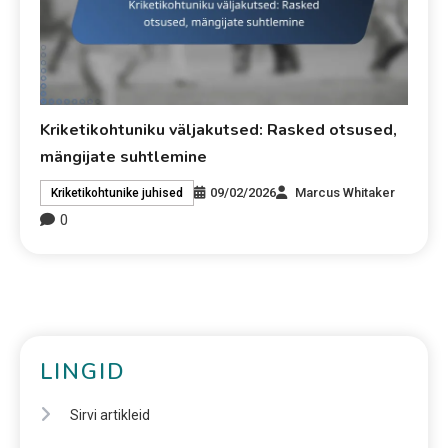
Kriketikohtuniku väljakutsed: Rasked otsused,
mängijate suhtlemine
09/02/2026
Marcus Whitaker
Kriketikohtunike juhised
0
LINGID
Sirvi artikleid