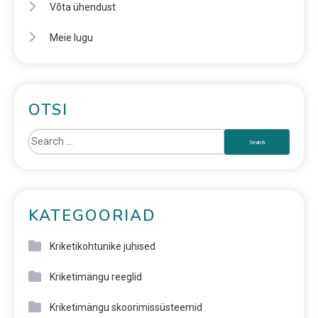
Võta ühendust
Meie lugu
OTSI
KATEGOORIAD
Kriketikohtunike juhised
Kriketimängu reeglid
Kriketimängu skoorimissüsteemid