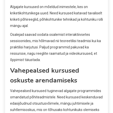
Algajate kursused on mõeldud inimestele, kes on
kriketikohtunikega uued. Need kursused katavad tavaliselt
kriketi põhireeglid, põhikohtunike tehnikad ja kohtuniku rolli
mängu ajal.
Osalejad saavad oodata osalemist interaktiivsetes
sessioonides, mis hõlmavad nii teoreetilisi teadmisi kui ka
praktilisi harjutusi. Paljud programmid pakuvad ka
ressursse, nagu reeglite raamatud ja videokursused, et
õppimist täiustada.
Vahepealsed kursused
oskuste arendamiseks
Vahepealsed kursused tuginevad algajate programmides
omandatud põhiteadmistele. Need kursused keskenduvad
edasijõudnud otsustusvõimele, mängu juhtimisele ja
suhtlemisoskus, mis on tõhusaks kohtunikuks olemiseks