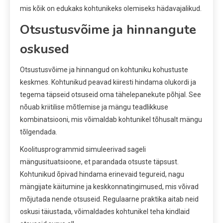
mis kõik on edukaks kohtunikeks olemiseks hädavajalikud.
Otsustusvõime ja hinnangute
oskused
Otsustusvõime ja hinnangud on kohtuniku kohustuste
keskmes. Kohtunikud peavad kiiresti hindama olukordi ja
tegema täpseid otsuseid oma tähelepanekute põhjal. See
nõuab kriitilise mõtlemise ja mängu teadlikkuse
kombinatsiooni, mis võimaldab kohtunikel tõhusalt mängu
tõlgendada.
Koolitusprogrammid simuleerivad sageli
mängusituatsioone, et parandada otsuste täpsust.
Kohtunikud õpivad hindama erinevaid tegureid, nagu
mängijate käitumine ja keskkonnatingimused, mis võivad
mõjutada nende otsuseid. Regulaarne praktika aitab neid
oskusi täiustada, võimaldades kohtunikel teha kindlaid