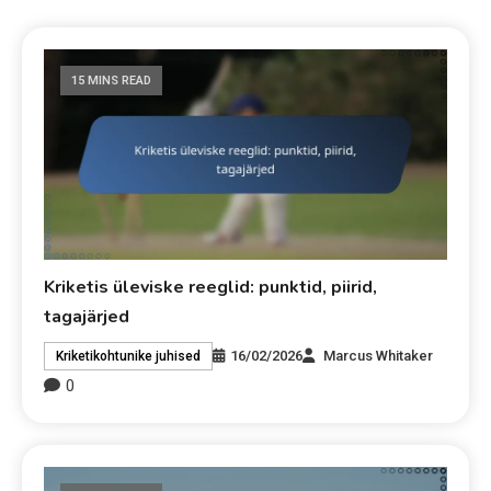
15 MINS READ
Kriketis üleviske reeglid: punktid, piirid,
tagajärjed
16/02/2026
Marcus Whitaker
Kriketikohtunike juhised
0