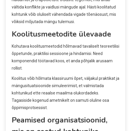
vältida konflikte ja vaidlusi mängude ajal. Hästi koolitatud
kohtunik võib oluliselt vähendada vigade tõenäosust, mis
võiksid mõjutada mängu tulemusi.
Koolitusmeetodite ülevaade
Kohutava koolitusmeetodid hõlmavad tavaliselt teoreetilisi
õppetunde, praktilisi sessioone ja hindamisi. Need
komponendid töötavad koos, et anda põhjalik arusaam
rollist.
Koolitus võib hõlmata klassiruumi õpet, väljakul praktikat ja
mängusituatsioonide simuleerimist, et valmistada
kohtunikud ette reaalse maailma olukordadeks.
Tagasiside kogenud ametnikelt on samuti oluline osa
õppimisprotsessist.
Peamised organisatsioonid,