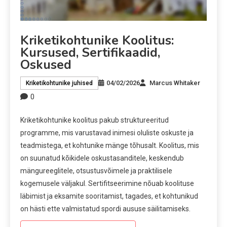
Kriketikohtunike Koolitus:
Kursused, Sertifikaadid,
Oskused
04/02/2026
Marcus Whitaker
Kriketikohtunike juhised
0
Kriketikohtunike koolitus pakub struktureeritud
programme, mis varustavad inimesi oluliste oskuste ja
teadmistega, et kohtunike mänge tõhusalt. Koolitus, mis
on suunatud kõikidele oskustasanditele, keskendub
mängureeglitele, otsustusvõimele ja praktilisele
kogemusele väljakul. Sertifitseerimine nõuab koolituse
läbimist ja eksamite sooritamist, tagades, et kohtunikud
on hästi ette valmistatud spordi aususe säilitamiseks.