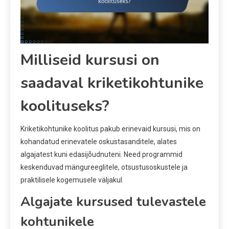
Milliseid kursusi on
saadaval kriketikohtunike
koolituseks?
Kriketikohtunike koolitus pakub erinevaid kursusi, mis on
kohandatud erinevatele oskustasanditele, alates
algajatest kuni edasijõudnuteni. Need programmid
keskenduvad mängureeglitele, otsustusoskustele ja
praktilisele kogemusele väljakul.
Algajate kursused tulevastele
kohtunikele