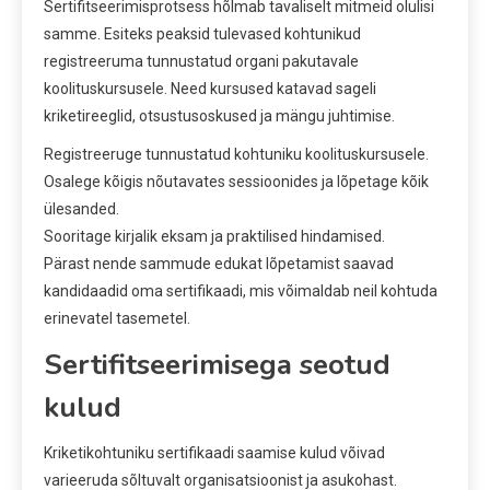
Sertifitseerimisprotsess hõlmab tavaliselt mitmeid olulisi
samme. Esiteks peaksid tulevased kohtunikud
registreeruma tunnustatud organi pakutavale
koolituskursusele. Need kursused katavad sageli
kriketireeglid, otsustusoskused ja mängu juhtimise.
Registreeruge tunnustatud kohtuniku koolituskursusele.
Osalege kõigis nõutavates sessioonides ja lõpetage kõik
ülesanded.
Sooritage kirjalik eksam ja praktilised hindamised.
Pärast nende sammude edukat lõpetamist saavad
kandidaadid oma sertifikaadi, mis võimaldab neil kohtuda
erinevatel tasemetel.
Sertifitseerimisega seotud
kulud
Kriketikohtuniku sertifikaadi saamise kulud võivad
varieeruda sõltuvalt organisatsioonist ja asukohast.