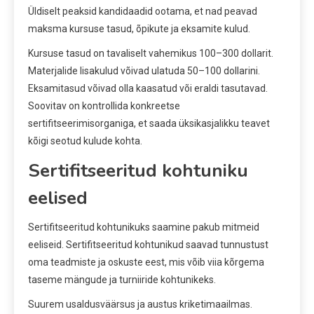
Üldiselt peaksid kandidaadid ootama, et nad peavad
maksma kursuse tasud, õpikute ja eksamite kulud.
Kursuse tasud on tavaliselt vahemikus 100–300 dollarit.
Materjalide lisakulud võivad ulatuda 50–100 dollarini.
Eksamitasud võivad olla kaasatud või eraldi tasutavad.
Soovitav on kontrollida konkreetse
sertifitseerimisorganiga, et saada üksikasjalikku teavet
kõigi seotud kulude kohta.
Sertifitseeritud kohtuniku
eelised
Sertifitseeritud kohtunikuks saamine pakub mitmeid
eeliseid. Sertifitseeritud kohtunikud saavad tunnustust
oma teadmiste ja oskuste eest, mis võib viia kõrgema
taseme mängude ja turniiride kohtunikeks.
Suurem usaldusväärsus ja austus kriketimaailmas.