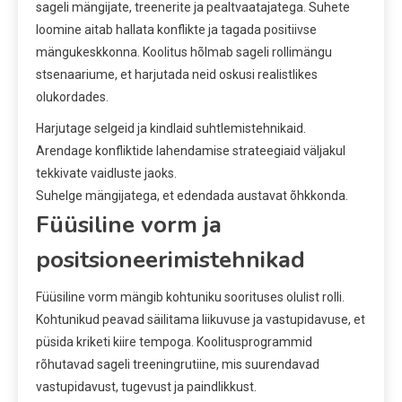
sageli mängijate, treenerite ja pealtvaatajatega. Suhete
loomine aitab hallata konflikte ja tagada positiivse
mängukeskkonna. Koolitus hõlmab sageli rollimängu
stsenaariume, et harjutada neid oskusi realistlikes
olukordades.
Harjutage selgeid ja kindlaid suhtlemistehnikaid.
Arendage konfliktide lahendamise strateegiaid väljakul
tekkivate vaidluste jaoks.
Suhelge mängijatega, et edendada austavat õhkkonda.
Füüsiline vorm ja
positsioneerimistehnikad
Füüsiline vorm mängib kohtuniku soorituses olulist rolli.
Kohtunikud peavad säilitama liikuvuse ja vastupidavuse, et
püsida kriketi kiire tempoga. Koolitusprogrammid
rõhutavad sageli treeningrutiine, mis suurendavad
vastupidavust, tugevust ja paindlikkust.