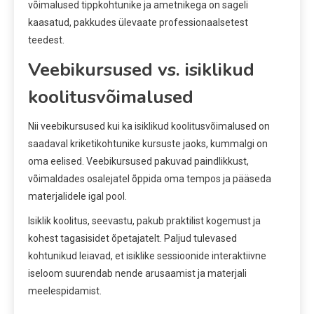
võimalused tippkohtunike ja ametnikega on sageli
kaasatud, pakkudes ülevaate professionaalsetest
teedest.
Veebikursused vs. isiklikud
koolitusvõimalused
Nii veebikursused kui ka isiklikud koolitusvõimalused on
saadaval kriketikohtunike kursuste jaoks, kummalgi on
oma eelised. Veebikursused pakuvad paindlikkust,
võimaldades osalejatel õppida oma tempos ja pääseda
materjalidele igal pool.
Isiklik koolitus, seevastu, pakub praktilist kogemust ja
kohest tagasisidet õpetajatelt. Paljud tulevased
kohtunikud leiavad, et isiklike sessioonide interaktiivne
iseloom suurendab nende arusaamist ja materjali
meelespidamist.