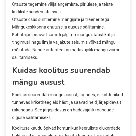
Otsuste tegemine väljalangemiste, piiriülese ja teiste
kriitiliste sündmuste osas.
Otsuste osas suhtlemine mängijate ja treeneritega.
Mängukeskkonna ohutuse ja aususe säilitamine.
Kohutajad peavad samuti jälgima mängu statistikat ja
tingimusi, nagu ilm ja väljakute seis, mis võivad mängu
mõjutada. Nende autoriteet on hädavajalik mängu vaimu
säilitamiseks.
Kuidas koolitus suurendab
mängu ausust
Koolitus suurendab mängu ausust, tagades, et kohtunikud
tunnevad kriketireegleid hästi ja saavad neid järjepidevalt
rakendada. See järjepidevus on hädavajalik mängude
õiguse säilitamiseks.
Koolituse kaudu õpivad kohtunikud keeruliste olukordade
haldamist ja erapooletute otsuste tegemist, mis aitab