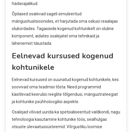
hädavajalikud.
Õpilased osalevad sageli simuleeritud
mängusituatsioonides, et harjutada oma oskusi reaalajas
olukordades. Tagasiside kogenud kohtunikelt on oluline
komponent, aidates osalejatel oma tehnikaid ja
lähenemist täiustada.
Eelnevad kursused kogenud
kohtunikele
Eelnevad kursused on suunatud kogenud kohtunikele, kes
soovivad oma teadmisi tõsta. Need programmid
käsitlevad keerulisi reeglite tõlgendusi, mängustrateegiat
ja kohtunike psühholoogilisi aspekte.
Osalejad võivad uurida ka spetsialiseeritud valdkondi, nagu
tehnoloogia kasutamine kohtunike töös, sealhulgas
otsuste ülevaatussüsteemid. Võrgustiku loomise