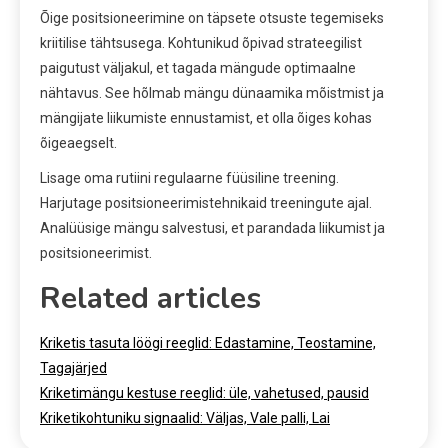
Õige positsioneerimine on täpsete otsuste tegemiseks
kriitilise tähtsusega. Kohtunikud õpivad strateegilist
paigutust väljakul, et tagada mängude optimaalne
nähtavus. See hõlmab mängu dünaamika mõistmist ja
mängijate liikumiste ennustamist, et olla õiges kohas
õigeaegselt.
Lisage oma rutiini regulaarne füüsiline treening.
Harjutage positsioneerimistehnikaid treeningute ajal.
Analüüsige mängu salvestusi, et parandada liikumist ja
positsioneerimist.
Related articles
Kriketis tasuta löögi reeglid: Edastamine, Teostamine,
Tagajärjed
Kriketimängu kestuse reeglid: üle, vahetused, pausid
Kriketikohtuniku signaalid: Väljas, Vale palli, Lai