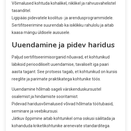
Võimalused kohtuda kohalikel, riiklikel ja rahvusvahelistel
tasanditel.
Ligipääs pidevatele koolitus- ja arendusprogrammidele.
Sertifitseerimine suurendab ka isiklikku rahulolu ja aitab
kaasa mängu üldisele aususele.
Uuendamine ja pidev haridus
Paljud sertifitseerimisorganid nõuavad, et kohtunikud
läbiksid perioodiliselt uuendamise, tavaliselt iga paari
aasta tagant. See protsess tagab, et kohtunikud on kursis
reeglite ja parimate praktikatega kohtunike töös.
Uuendamine hõlmab sageli värskenduskursustel
osalemist ja hindamiste sooritamist.
Pidevad haridusvõimalused võivad hõlmata töötubasid,
seminare ja veebikursusi.
Jätkuv õppimine aitab kohtunikel oma oskusi säilitada ja
kohanduda kriketikohtunike arenevate standarditega.