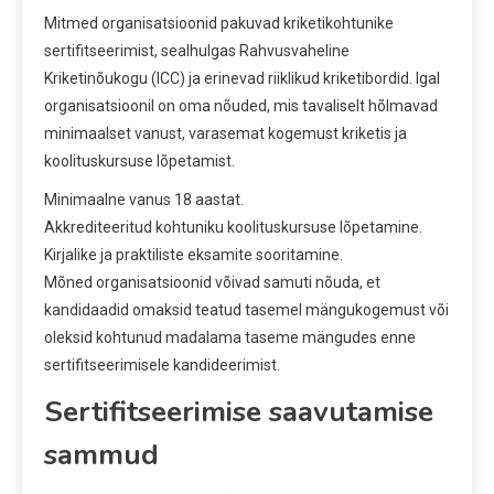
Mitmed organisatsioonid pakuvad kriketikohtunike
sertifitseerimist, sealhulgas Rahvusvaheline
Kriketinõukogu (ICC) ja erinevad riiklikud kriketibordid. Igal
organisatsioonil on oma nõuded, mis tavaliselt hõlmavad
minimaalset vanust, varasemat kogemust kriketis ja
koolituskursuse lõpetamist.
Minimaalne vanus 18 aastat.
Akkrediteeritud kohtuniku koolituskursuse lõpetamine.
Kirjalike ja praktiliste eksamite sooritamine.
Mõned organisatsioonid võivad samuti nõuda, et
kandidaadid omaksid teatud tasemel mängukogemust või
oleksid kohtunud madalama taseme mängudes enne
sertifitseerimisele kandideerimist.
Sertifitseerimise saavutamise
sammud