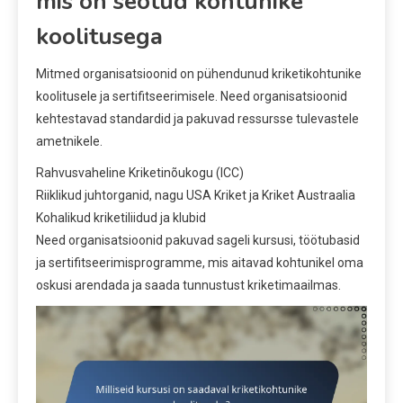
mis on seotud kohtunike
koolitusega
Mitmed organisatsioonid on pühendunud kriketikohtunike
koolitusele ja sertifitseerimisele. Need organisatsioonid
kehtestavad standardid ja pakuvad ressursse tulevastele
ametnikele.
Rahvusvaheline Kriketinõukogu (ICC)
Riiklikud juhtorganid, nagu USA Kriket ja Kriket Austraalia
Kohalikud kriketiliidud ja klubid
Need organisatsioonid pakuvad sageli kursusi, töötubasid
ja sertifitseerimisprogramme, mis aitavad kohtunikel oma
oskusi arendada ja saada tunnustust kriketimaailmas.