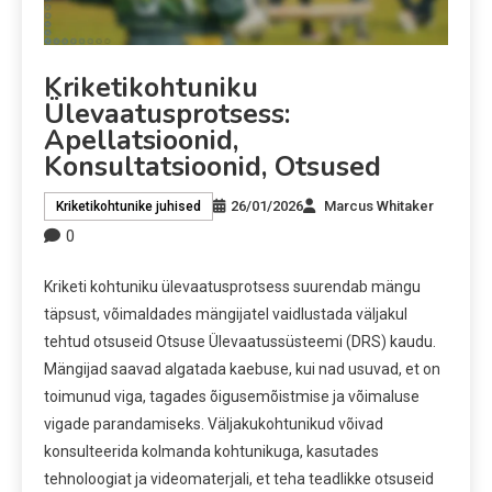
Kriketikohtuniku
Ülevaatusprotsess:
Apellatsioonid,
Konsultatsioonid, Otsused
26/01/2026
Marcus Whitaker
Kriketikohtunike juhised
0
Kriketi kohtuniku ülevaatusprotsess suurendab mängu
täpsust, võimaldades mängijatel vaidlustada väljakul
tehtud otsuseid Otsuse Ülevaatussüsteemi (DRS) kaudu.
Mängijad saavad algatada kaebuse, kui nad usuvad, et on
toimunud viga, tagades õigusemõistmise ja võimaluse
vigade parandamiseks. Väljakukohtunikud võivad
konsulteerida kolmanda kohtunikuga, kasutades
tehnoloogiat ja videomaterjali, et teha teadlikke otsuseid