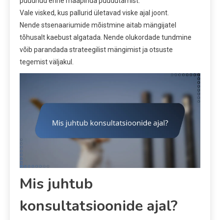
püüdnud enne maapinda puudutamist.
Vale visked, kus pallurid ületavad viske ajal joont.
Nende stsenaariumide mõistmine aitab mängijatel
tõhusalt kaebust algatada. Nende olukordade tundmine
võib parandada strateegilist mängimist ja otsuste
tegemist väljakul.
Mis juhtub
konsultatsioonide ajal?