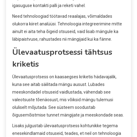
igasuguse kontakti palli ja reketi vahel.
Need tehnoloogiad töötavad reaalajas, võimaldades
olukorra kiiret analüüsi. Tehnoloogia integreerimine mitte
ainult ei aita teha õigeid otsuseid, vaid lisab mängule ka
läbipaistvuse, rahustades nii mängijaid kui ka fänne.
Ülevaatusprotsessi tähtsus
kriketis
Ülevaatusprotsess on kaasaegses kriketis hädavajalik,
kuna see aitab säilitada mängu ausust. Lubades
meeskondadel otsuseid vaidlustada, vähendab see
valeotsuste tõenäosust, mis võiksid mängu tulemusi
oluliselt mõjutada. See süsteem soodustab
õigusemõistmise tunnet mängijate ja meeskondade seas.
Lisaks julgustab ülevaatusprotsess kohtunikke tegema
enesekindlamaid otsuseid, teades, et neil on tehnoloogia