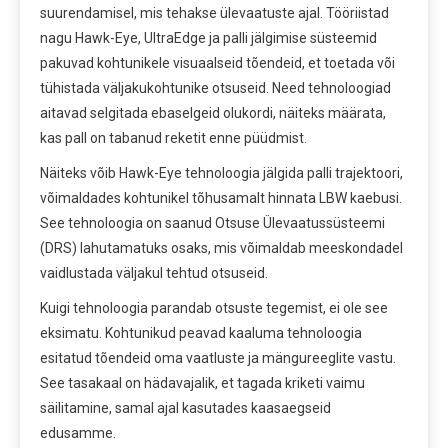
suurendamisel, mis tehakse ülevaatuste ajal. Tööriistad
nagu Hawk-Eye, UltraEdge ja palli jälgimise süsteemid
pakuvad kohtunikele visuaalseid tõendeid, et toetada või
tühistada väljakukohtunike otsuseid. Need tehnoloogiad
aitavad selgitada ebaselgeid olukordi, näiteks määrata,
kas pall on tabanud reketit enne püüdmist.
Näiteks võib Hawk-Eye tehnoloogia jälgida palli trajektoori,
võimaldades kohtunikel tõhusamalt hinnata LBW kaebusi.
See tehnoloogia on saanud Otsuse Ülevaatussüsteemi
(DRS) lahutamatuks osaks, mis võimaldab meeskondadel
vaidlustada väljakul tehtud otsuseid.
Kuigi tehnoloogia parandab otsuste tegemist, ei ole see
eksimatu. Kohtunikud peavad kaaluma tehnoloogia
esitatud tõendeid oma vaatluste ja mängureeglite vastu.
See tasakaal on hädavajalik, et tagada kriketi vaimu
säilitamine, samal ajal kasutades kaasaegseid
edusamme.