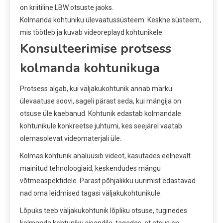
on kriitiline LBW otsuste jaoks.
Kolmanda kohtuniku ülevaatussüsteem: Keskne süsteem,
mis töötleb ja kuvab videoreplayd kohtunikele.
Konsulteerimise protsess
kolmanda kohtunikuga
Protsess algab, kui väljakukohtunik annab märku
ülevaatuse soovi, sageli pärast seda, kui mängija on
otsuse üle kaebanud. Kohtunik edastab kolmandale
kohtunikule konkreetse juhtumi, kes seejärel vaatab
olemasolevat videomaterjali üle.
Kolmas kohtunik analüüsib videot, kasutades eelnevalt
mainitud tehnoloogiaid, keskendudes mängu
võtmeaspektidele. Pärast põhjalikku uurimist edastavad
nad oma leidmised tagasi väljakukohtunikule.
Lõpuks teeb väljakukohtunik lõpliku otsuse, tuginedes