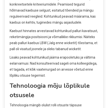
konkreetsetele kriteeriumidele. Peamised tegurid
hõlmavad kaebuse selgust, esitatud tõendeid ja mängu
reguleerivaid reegleid. Kohtunikud peavad määrama, kas
kaebus on kehtiv, tuginedes mängu asjaoludele.
Kaebust hinnates arvestavad kohtunikud palluri kavatsust,
reketimängija positsiooni ja võimalikke rikkumisi. Näiteks
peab palluri kaebus LBW (Jalg enne wicketit) tõestama, et
pall oli visatud joonele ja oleks tabanud wicketit.
Lisaks peavad kohtunikud jääma erapooletuks ja vältima
eelarvamusi. Nad konsulteerivad sageli oma kolleegidega,
et tagada, et kõik vaatenurgad on arvesse võetud enne
lõpliku otsuse tegemist.
Tehnoloogia mõju lõplikule
otsusele
Tehnoloogia mängib olulist rolli otsuste täpsuse