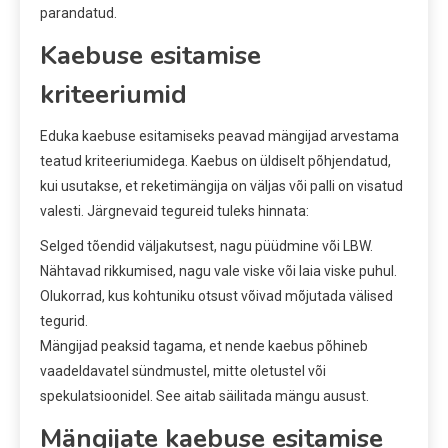
parandatud.
Kaebuse esitamise
kriteeriumid
Eduka kaebuse esitamiseks peavad mängijad arvestama
teatud kriteeriumidega. Kaebus on üldiselt põhjendatud,
kui usutakse, et reketimängija on väljas või palli on visatud
valesti. Järgnevaid tegureid tuleks hinnata:
Selged tõendid väljakutsest, nagu püüdmine või LBW.
Nähtavad rikkumised, nagu vale viske või laia viske puhul.
Olukorrad, kus kohtuniku otsust võivad mõjutada välised
tegurid.
Mängijad peaksid tagama, et nende kaebus põhineb
vaadeldavatel sündmustel, mitte oletustel või
spekulatsioonidel. See aitab säilitada mängu ausust.
Mängijate kaebuse esitamise