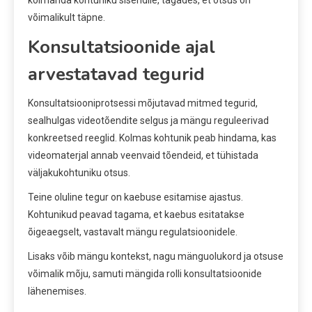
kolmanda kohtuniku sisendile, tagades, et otsus on
võimalikult täpne.
Konsultatsioonide ajal
arvestatavad tegurid
Konsultatsiooniprotsessi mõjutavad mitmed tegurid,
sealhulgas videotõendite selgus ja mängu reguleerivad
konkreetsed reeglid. Kolmas kohtunik peab hindama, kas
videomaterjal annab veenvaid tõendeid, et tühistada
väljakukohtuniku otsus.
Teine oluline tegur on kaebuse esitamise ajastus.
Kohtunikud peavad tagama, et kaebus esitatakse
õigeaegselt, vastavalt mängu regulatsioonidele.
Lisaks võib mängu kontekst, nagu mänguolukord ja otsuse
võimalik mõju, samuti mängida rolli konsultatsioonide
lähenemises.