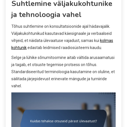
Suhtlemine väljakukohtunike
ja tehnoloogia vahel
Tõhus suhtlemine on konsultatsioonide ajal hädavajalik.
Väljakukohtunikud kasutavad käesignaale ja verbaalseid
vihjeid, et näidata ülevaatuse vajadust, samas kui
kolmas
kohtunik
edastab leidmised raadiosüsteemi kaudu.
Selge ja lühike sõnumitoomine aitab vältida arusaamatusi
ja tagab, et otsuste tegemise protsess on tõhus.
Standardiseeritud terminoloogia kasutamine on oluline, et
säilitada järjepidevust erinevate mängude ja turniiride
vahel.