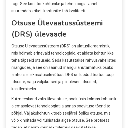
tugi. See koostöökohtunike ja tehnoloogia vahel
suurendab kriketi kohtunike töö kvaliteeti.
Otsuse Ülevaatussüsteemi
(DRS) ülevaade
Otsuse Ülevaatussüsteem (DRS) on ulatuslik raamistik,
mis hõlmab erinevaid tehnoloogiaid, et aidata kohtunikke
teha täpseid otsuseid. Seda kasutatakse rahvusvahelistes
mängudes ja see on saanud mängu lahutamatuks osaks
alates selle kasutuselevõtust. DRS on loodud teatud tüüpi
otsuste, nagu väljakutsed ja piiriülesed otsused,
käsitlemiseks.
Kui meeskond valib ülevaatuse, analüüsib kolmas kohtunik
olemasolevat tehnoloogiat ja annab soovituse tõendite
põhjal. Väljakukohtunik teeb seejärel lõpliku otsuse, mis
võib kinnitada või tühistada algse otsuse. See protsess
tagab, et parim võimalik tulemus saavutatakse