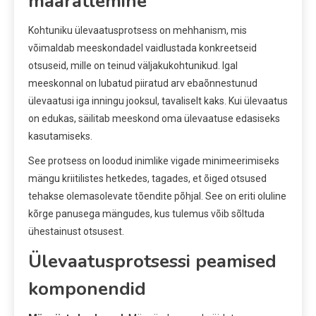
määratlemine
Kohtuniku ülevaatusprotsess on mehhanism, mis
võimaldab meeskondadel vaidlustada konkreetseid
otsuseid, mille on teinud väljakukohtunikud. Igal
meeskonnal on lubatud piiratud arv ebaõnnestunud
ülevaatusi iga inningu jooksul, tavaliselt kaks. Kui ülevaatus
on edukas, säilitab meeskond oma ülevaatuse edasiseks
kasutamiseks.
See protsess on loodud inimlike vigade minimeerimiseks
mängu kriitilistes hetkedes, tagades, et õiged otsused
tehakse olemasolevate tõendite põhjal. See on eriti oluline
kõrge panusega mängudes, kus tulemus võib sõltuda
ühestainust otsusest.
Ülevaatusprotsessi peamised
komponendid