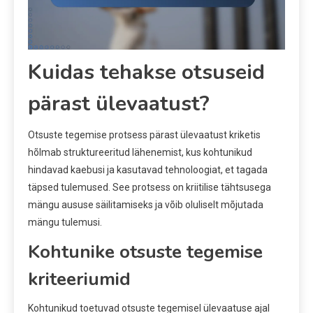
Kuidas tehakse otsuseid
pärast ülevaatust?
Otsuste tegemise protsess pärast ülevaatust kriketis
hõlmab struktureeritud lähenemist, kus kohtunikud
hindavad kaebusi ja kasutavad tehnoloogiat, et tagada
täpsed tulemused. See protsess on kriitilise tähtsusega
mängu aususe säilitamiseks ja võib oluliselt mõjutada
mängu tulemusi.
Kohtunike otsuste tegemise
kriteeriumid
Kohtunikud toetuvad otsuste tegemisel ülevaatuse ajal