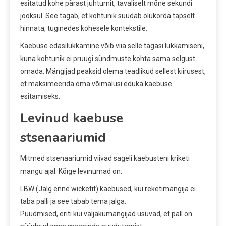
esitatud kohe pärast juhtumit, tavaliselt mõne sekundi
jooksul. See tagab, et kohtunik suudab olukorda täpselt
hinnata, tuginedes kohesele kontekstile.
Kaebuse edasilükkamine võib viia selle tagasi lükkamiseni,
kuna kohtunik ei pruugi sündmuste kohta sama selgust
omada. Mängijad peaksid olema teadlikud sellest kiirusest,
et maksimeerida oma võimalusi eduka kaebuse
esitamiseks.
Levinud kaebuse
stsenaariumid
Mitmed stsenaariumid viivad sageli kaebusteni kriketi
mängu ajal. Kõige levinumad on:
LBW (Jalg enne wicketit) kaebused, kui reketimängija ei
taba palli ja see tabab tema jalga.
Püüdmised, eriti kui väljakumängijad usuvad, et pall on