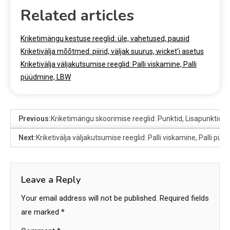
Related articles
Kriketimängu kestuse reeglid: üle, vahetused, pausid
Kriketivälja mõõtmed: piirid, väljak suurus, wicket’i asetus
Kriketivälja väljakutsumise reeglid: Palli viskamine, Palli
püüdmine, LBW
Previous:
Kriketimängu skoorimise reeglid: Punktid, Lisapunktid, Pi
Next:
Kriketivälja väljakutsumise reeglid: Palli viskamine, Palli pü
Leave a Reply
Your email address will not be published.
Required fields
are marked
*