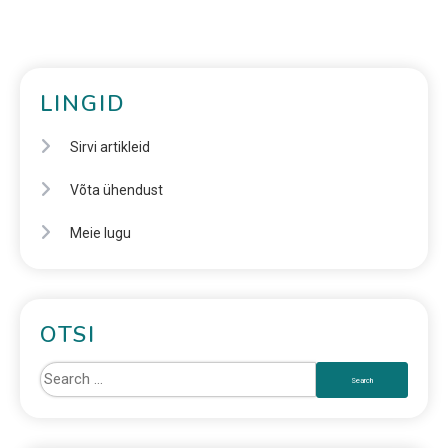
LINGID
Sirvi artikleid
Võta ühendust
Meie lugu
OTSI