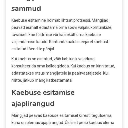
sammud
Kaebuse esitamine hõlmab lihtsat protsessi. Mängijad
peavad esmalt edastama oma soovi väljakukohtunikule,
tavaliselt käe tõstmise või häälekalt oma kaebuse
väljendamise kaudu. Kohtunik kaalub seejärel kaebust
esitatud tõendite põhjal.
Kui kaebus on esitatud, võib kohtunik vajadusel
konsulteerida oma kolleegidega. Kui kaebus on kinnitatud,
edastatakse otsus mängijatele ja pealtvaatajatele. Kui
mitte, jätkub mäng katkestamata.
Kaebuse esitamise
ajapiirangud
Mängijad peavad kaebuse esitamisel kiiresti tegutsema,
kuna on olemas ajapiirangud. Üldiselt peab kaebus olema