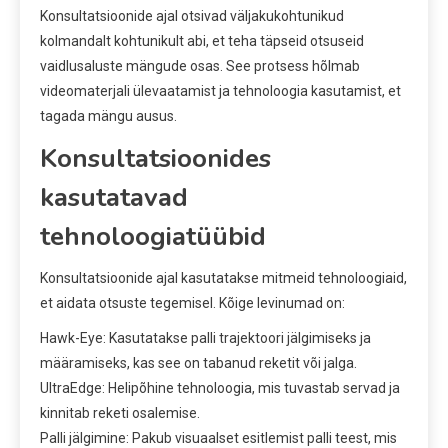
Konsultatsioonide ajal otsivad väljakukohtunikud
kolmandalt kohtunikult abi, et teha täpseid otsuseid
vaidlusaluste mängude osas. See protsess hõlmab
videomaterjali ülevaatamist ja tehnoloogia kasutamist, et
tagada mängu ausus.
Konsultatsioonides
kasutatavad
tehnoloogiatüübid
Konsultatsioonide ajal kasutatakse mitmeid tehnoloogiaid,
et aidata otsuste tegemisel. Kõige levinumad on:
Hawk-Eye: Kasutatakse palli trajektoori jälgimiseks ja
määramiseks, kas see on tabanud reketit või jalga.
UltraEdge: Helipõhine tehnoloogia, mis tuvastab servad ja
kinnitab reketi osalemise.
Palli jälgimine: Pakub visuaalset esitlemist palli teest, mis