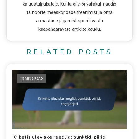
ka uustulnukatele. Kui ta ei viibi väljakul, naudib
ta noorte meeskondade treenimist ja oma
armastuse jagamist spordi vastu
kaasahaaravate artiklite kaudu.
RELATED POSTS
15 MINS READ
Kriketis üleviske reeglid: punktid, piirid,