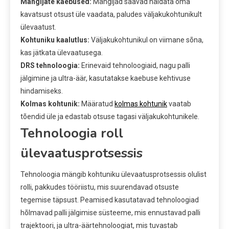
Mängijate kaebused:
Mängijad saavad näidata oma
kavatsust otsust üle vaadata, paludes väljakukohtunikult
ülevaatust.
Kohtuniku kaalutlus:
Väljakukohtunikul on viimane sõna,
kas jätkata ülevaatusega.
DRS tehnoloogia:
Erinevaid tehnoloogiaid, nagu palli
jälgimine ja ultra-äär, kasutatakse kaebuse kehtivuse
hindamiseks.
Kolmas kohtunik:
Määratud
kolmas kohtunik
vaatab
tõendid üle ja edastab otsuse tagasi väljakukohtunikele.
Tehnoloogia roll
ülevaatusprotsessis
Tehnoloogia mängib kohtuniku ülevaatusprotsessis olulist
rolli, pakkudes tööriistu, mis suurendavad otsuste
tegemise täpsust. Peamised kasutatavad tehnoloogiad
hõlmavad palli jälgimise süsteeme, mis ennustavad palli
trajektoori, ja ultra-äärtehnoloogiat, mis tuvastab